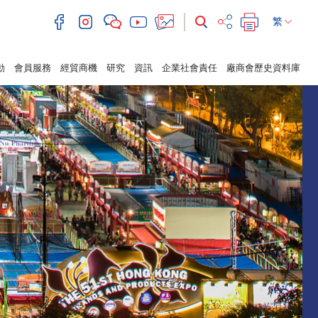
繁
動
會員服務
經貿商機
研究
資訊
企業社會責任
廠商會歷史資料庫