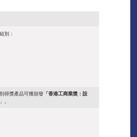
組別：
別得獎產品可獲頒發
「香港工商業獎：設
」。