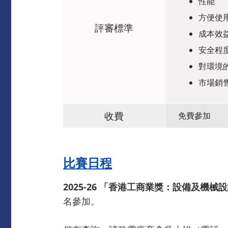
性能
方便使
評審標準
成本效
安全程
對環境
市場銷
收費
免費參加
比賽日程
2025-26 「香港工商業獎：設備及機械
名參加。