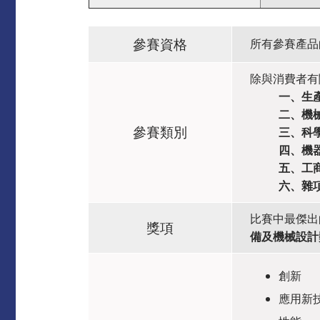
參賽資格
所有參賽產品
除與消費者有
一、生
二、機
參賽類別
三、科
四、機
五、工
六、雜
比賽中最傑出
獎項
備及機械設計
創新
應用新