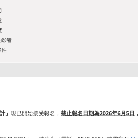
用
益
度
的影響
售性
設計」
現已開始接受報名，
截止報名日期為2026年6月5日