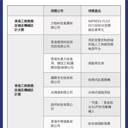
得獎公司
得獎產品
香港工商業獎
:
IMPRESS-PLUS
力勁科技集團有
設備及機械設
DCC6000大型壓
限公司
計大獎
鑄生產單元
用於質量控制的端
香港應用科技研
到端人工智能視覺
究院有限公司
檢測平台
香港生產力促進
局、聯誼工程(國
廚餘再生俠
際控股)有限公司
國際安全技術有
矩陣式虹膜閘機
限公司
香港工商業獎
:
設備及機械設
光傳感有限公司
分佈式感溫系統
計獎
「守護」 - 香港首
路邦科技有限公
台5G戶外消毒機
司
械人
香港中華煤氣有
綜合抽濕鮮風櫃
限公司