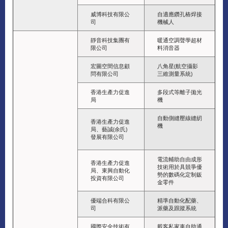
威博科技有限公
自適應鑽孔樁焊接
司
機械人
靜音科技集團有
暖通空調聲學超材
限公司
料消音器
宏圖空間信息顧
八角星(航空攝影
問有限公司
三維測量系統)
香港生產力促進
多段式等離子拋光
局
機
自動側縫壓線縫紉
香港生產力促進
機
局、藝誠(余氏)
發展有限公司
電流輔助自由成形
香港生產力促進
技術用於具競爭優
局、東興自動化
勢的數碼化定制鈑
投資有限公司
金零件
優端合科有限公
精準自動化配藥、
司
派藥及跟蹤系統
國際安全技術有
載客私家車自助通