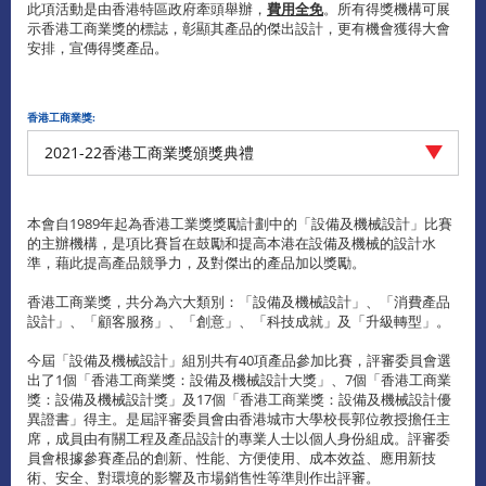
此項活動是由香港特區政府牽頭舉辦，
費用全免
。所有得獎機構可展
示香港工商業獎的標誌，彰顯其產品的傑出設計，更有機會獲得大會
安排，宣傳得獎產品。
香港工商業獎:
2021-22香港工商業獎頒獎典禮
本會自1989年起為香港工業獎獎勵計劃中的「設備及機械設計」比賽
的主辦機構，是項比賽旨在鼓勵和提高本港在設備及機械的設計水
準，藉此提高產品競爭力，及對傑出的產品加以獎勵。
香港工商業獎，共分為六大類別：「設備及機械設計」、「消費產品
設計」、「顧客服務」、「創意」、「科技成就」及「升級轉型」。
今屆「設備及機械設計」組別共有40項產品參加比賽，評審委員會選
出了1個「香港工商業獎：設備及機械設計大獎」、7個「香港工商業
獎：設備及機械設計獎」及17個「香港工商業獎：設備及機械設計優
異證書」得主。是屆評審委員會由香港城市大學校長郭位教授擔任主
席，成員由有關工程及產品設計的專業人士以個人身份組成。評審委
員會根據參賽產品的創新、性能、方便使用、成本效益、應用新技
術、安全、對環境的影響及市場銷售性等準則作出評審。