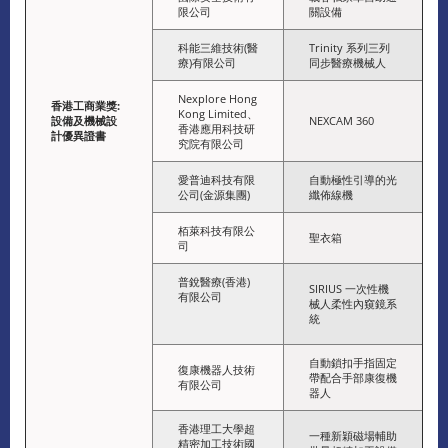
限公司
關設備
科能三維技術(醫
Trinity 系列三列
療)有限公司
同步醫療機械人
Nexplore Hong
香港工商業獎
:
Kong Limited、
設備及機械設
NEXCAM 360
香港應用科技研
計優異證書
究院有限公司
愛普迪科技有限
自動極性引導的光
公司(金源集團)
纖佈線機
栢萊科技有限公
聖衣箱
司
普銳醫療(香港)
SIRIUS 一次性機
有限公司
械人柔性內窺鏡系
統
自動鎖扣手指固定
復康機器人技術
帶配合手部康復機
有限公司
器人
香港理工大學超
一種新穎磁場輔助
精密加工技術國