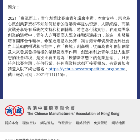
簡介：
2021「疫流而上」青年創業比賽由青年議會主辦，本會支持，宗旨為
心懷創業夢想卻不知如何起步的香港青年提供資源、人際網絡、商業
實戰分享等有系統的支持和初創輔導，將意念付諸實行。在組建團隊
創業的過程中，青年人亦可提高人際交往和溝通能力，並進一步發展
培養團隊合作精神。希望通過是次比賽，讓香港青年切身體會到社會
向上流動的機遇和可能性，在「疫境」創商機，從而為青年創新創業
及未來發展發揮積極的帶動及表率作用，創造有利於青年成就人生夢
想的社會環境。是次比賽主題為「疫情新常態下的創業意念」。只要
符合比賽主題，任何行業、任何商業模式都可接受報名。有意參加者
請登入以下網址報名：
https://ycbusinesscompetition.org/home
。
截止報名日期：2021年11月15日。
關於本會
職位空缺
網站連結
刊登廣告
聯絡我們
免責聲明
網站地圖