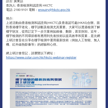
語言: 廣東話
查詢人: 香港檢測和認證局 HKCTC
電話: 2180 9101 電郵：
enquiry@hkctc.gov.hk
簡介:
上述活動由香港檢測和認證局(HKCTC)及香港認可處(HKAS)合辦。面
對香港樓宇老化，樓宇診斷及檢測尤其重要。大家可以透過檢測了解
樓宇狀況，從而訂定下一步方案例如維修、翻新，甚至拆卸。近年，
樓宇檢測的不同環節都有應用到先進技術以提高效率和質素，是次網
上研討會旨在分享在樓宇檢測中運用最新技術（例如人工智能、無人
機、紅外線熱影像等）的經驗和心得。
網上研討會登記，請瀏覽以下網址：
https://www.colar.com.hk/hkctc-webinar-register