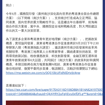
簡介：
今年6月，國務院印發《廣州南沙深化面向世界的粵港澳全面合作總體
方案》（以下簡稱《南沙方案》），支持南沙打造成為立足灣區、協
同港澳、面向世界的重大戰略性平台。這是繼去年出臺橫琴、前海兩
個合作區方案後，黨中央、國務院從全域和戰略高度，對大灣區建設
作出的又一重大決策部署。
為了讓更多企業和粵港澳青年更好地理解《南沙方案》，，把握政策
機遇，實現協同發展，廣東省粵港澳合作促進會將於9月20日下午2:30
舉辦第八期《粵港澳熱點大講堂》，邀請廣州市南沙區發展和改革局
有關領導、粵港澳三地專業人士和專家學者，圍繞產業扶持政策、營
商環境創新試點、稅收優惠政策、科技創新發展、金融互聯互通和港
澳青年創業就業等6大話題，共同探討《南沙方案》的政策利好和廣闊
機遇。本期活動將在南方報業集團N視頻、廣東省粵港澳合作促進會
微信視頻號、微贊平臺同步直播，敬請關注。活動詳情瀏覽以下網站:
https://mp.weixin.qq.com/s/0QS10lcUFidNlDrjvbI4yw
直播連結如下：
https://wx.vzan.com/live/page/917EA3116D106D88A1B14A8241975007
topicid=1349488464&shauid=QkXJYRY2uFgXEvu0xfDFLg**&vprid=0&sh