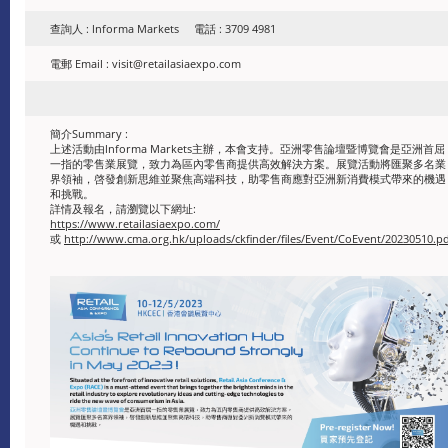
查詢人 : lnforma Markets 電話 : 3709 4981
電郵 Email : visit@retailasiaexpo.com
簡介Summary :
上述活動由lnforma Markets主辦，本會支持。亞洲零售論壇暨博覽會是亞洲首屈
一指的零售業展覽，致力為區內零售商提供高效解決方案。展覽活動將匯聚多名業
界領袖，啓發創新思維並聚焦高端科技，助零售商應對亞洲新消費模式帶來的機遇
和挑戰。
詳情及報名，請瀏覽以下網址:
https://www.retailasiaexpo.com/
或
http://www.cma.org.hk/uploads/ckfinder/files/Event/CoEvent/20230510.p