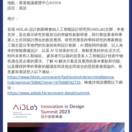
地點：香港會議展覽中心N101A
語言：英語
簡介：
首屆 AiDLab 設計創新峰會由人工智能設計研究所(AiDLab)主辦，本會
支持，旨在展示研究所最前沿的突破性創新研發，與行業從業者和專
業人士共同探討潛在的創意應用。研究所擅長跨學科研究的專家將從
三個主題分享他們的先進技術和設計創新：AI 開拓時尚創新、以人為
本的智能康健設計、以及 AI 引領美好生活，推動更美好的生活方式、
時尚未來和人類福祉。 參加者可以藉此從眾多人工智能設計技術中物
色適合其企業的選項、了解 AI 解決方案及其應用的基本要點和功能、
以及獲得跨學科專家的建議並與其他志同道合的思想家會面協作。有
意參加者請登入以下連結：
https://www.hktdc.com/event/fashioninstyle/en/intelligence-
hub/seminar/50842?time=1679368742733
。峰會詳情請瀏覽以下網
址：
https://www.aidlab.hk/en/event-detail/summit
。