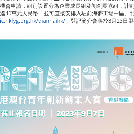
機會申請，組別設置分為企業成長組及初創團隊組，計
40萬元人民幣，並可直接安排入駐前海夢工場中區、北區
sic.hkfyg.org.hk/qianhaihk/
，登記簡介會將於8月23日