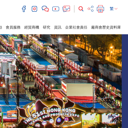
繁
動
會員服務
經貿商機
研究
資訊
企業社會責任
廠商會歷史資料庫