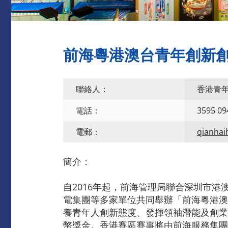
前海粵港澳台青年創新創
聯絡人：
香港青
電話：
3595 09
電郵：
qianhai
簡介：
自2016年起，前海管理局聯合深圳市
電集團等多家單位共同舉辦「前海粵港澳
養青年人創新態度、發揮領袖潛能及創業
幣獎金。香港賽區賽事將由前海服務集團