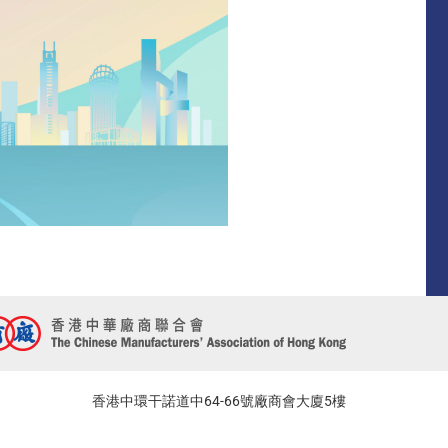
香港中環干諾道中64-66號廠商會大廈5樓