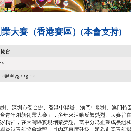
業大賽（香港賽區）(本會支持)
年協會
45
hk@hkfyg.org.hk
港澳辦、深圳市委台辦、香港中聯辦、澳門中聯辦、澳門特
台青年創新創業大賽」，多年來活動反響熱烈。大賽旨
家精神，在大灣區實現創業夢想。當中分爲企業成長組和
與香港青年協會承辦，且內容再度升級，將為創業青年