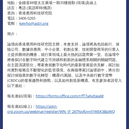
地點：金鐘道88號太古廣場一期35樓德勤 (現場)及線上
語言：粵語 (英語即時傳譯)
查詢：香港應用科技研究院
電話：3406 0265
電郵：
keiyho@astri.org
簡介：
論壇由香港應用科技研究院主辦，本會支持，論壇將為包括銀行、保
險公司、數據供應商、中小企業、初創企業、技術開發商等的行業人
士提供難得的機會，就行業領域上最火熱的話題齊聚一堂。在論壇中
將會探討在數字時代建立可持續和創新的金融體系相關的關鍵問題。
在主題演講部分，專家會就數字化時代的最新發展提供見解，探討如
何應對複雜且不斷變化的監管環境。在兩個專家討論環節中，將分別
探討保險業的數字化轉型：機遇VS風險、以及中央銀行數字貨幣
(CBDCs)的發展趨勢和挑戰，以及如何創造新機遇。有意參加者請登入
以下連結：
報名連結(現場)：
https://forms.office.com/r/fT7aAvEwaM
報名連結(線上)：
https://astri-
org.zoom.us/webinar/register/WN_tf_26TNxRzynl1WEK3BpWQ