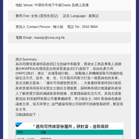
地點 Venue: 中環街市地下中庭Oasis 及網上直播
費用 Fee: 全免 (需預先登記) 語言 Language : 廣東話
查詢人 Contact Person : 梅小姐 電話 Tel : 2542 8664
電郵 Email : mandy@cma.org.hk
簡介Summary :
為共同實現香港特區政府訂立的碳中和願景，香港女工商及專業人員聯
會(HKWPEA)在環境及自然保育基金(ECF)資助下，並由生產力局
(HKPC)執行，推出「全城零碳行動」，鼓勵個人和機構採取可持續的低
碳生活方式，從衣、食、住、行方面共同努力打造一個更綠色的未來。
是次活動主題為：「邁向可持續智慧居所」，大會邀得香港特別行政區
政府房屋局局長何永賢女士擔任主禮嘉賓，屆時將有研討會讓參與者深
入了解房屋方面的減碳政策和措施，並實踐低碳生活方式。其他主講嘉
賓包括:利安顧問有限公司董事總經理，李少穎女士; SBS 香港綠色建築
議會主席，張天祥博士; 金門建築有限公司助理可持續發展經理，鄭宜琪
女士等。
活動議程
如下
：