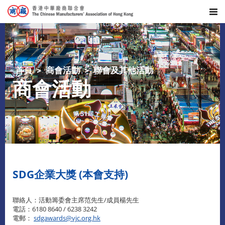
首頁
商會活動
聯會及其他活動
商會活動
SDG企業大獎 (本會支持)
聯絡人：活動籌委會主席范先生/成員楊先生
電話：6180 8640 / 6238 3242
電郵：
sdgawards@vjc.org.hk