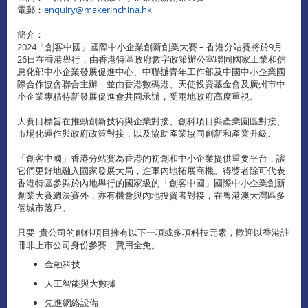
電郵：
enquiry@makerinchina.hk
簡介：
2024「創客中國」國際中小企業創新創業大賽 – 香港分站賽將於9月
26日在香港舉行，由香港特區政府數字政策辦公室聯同國家工業和信
息化部中小企業發展促進中心、中聯辦青年工作部及中國中小企業國
際合作協會聯合主辦，並由香港數碼港、天使投資基金會及廣州市中
小企業專精特新發展促進會共同承辦，受兩地政府高度重視。
大賽目標旨在推動創新技術與企業對接、創科項目與產業園區對接、
市場化運作與政府政策對接，以及協助產業協同創新和產業升級。
「創客中國」香港分站賽為香港的初創和中小企業提供重要平台，讓
它們更好地融入國家發展大局，進軍內地拓展商機。得獎者除可代表
香港特區參與於內地舉行的國家級的「創客中國」國際中小企業創新
創業大賽總決賽外，亦有機會與內地投資者對接，在粵港澳大灣區多
個城市落戶。
只要 貴公司的創科項目擁有以下一項或多項科技元素，歡迎以香港註
冊非上市公司身份參賽，費用全免。
金融科技
人工智能與大數據
先進網絡設備