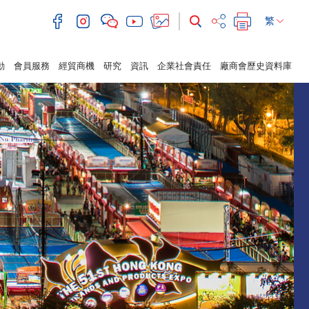
繁
動
會員服務
經貿商機
研究
資訊
企業社會責任
廠商會歷史資料庫