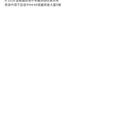
© 2026 版權屬香港中華廠商聯合會所有
香港中環干諾道中64-66號廠商會大廈5樓