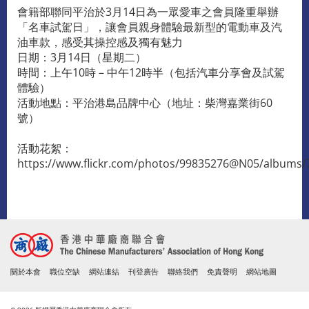
會籍部聯同平治於3月14日為一眾愛車之會員隆重舉辦
「名車試駕日」，讓會員親身體驗最新型的電動車及汽
油車款，感受其操控感及獨有魅力
日期：3月14日（星期二）
時間：上午10時 – 中午12時半（包括汽車分享會及試駕
體驗）
活動地點：平治港島品牌中心（地址：柴灣嘉業街60
號）
活動花絮：
https://www.flickr.com/photos/99835276@N05/albums
關於本會
職位空缺
網站連結
刊登廣告
聯絡我們
免責聲明
網站地圖