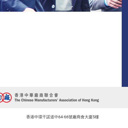
香港中環干諾道中64-66號廠商會大廈5樓