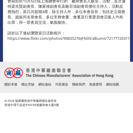
會籍部於10月6日假上海總會舉行的「廠商會名人飯堂」活動，是次邀
得梁兆賢副會長、陳家偉副會長及駱百強副會長擔任主持人，活動反
應熱烈，當日共筵開4席，除主持人外，多位本會首長，包括史立德會
長、趙振邦名譽會長、多位常務會董、會董及行業委員會召集人均有
出席，與一眾會員交流，氣氛愉快。
請於以下連結瀏覽當日活動相片：
https://www.flickr.com/photos/99835276@N05/albums/721777203118
關於本會
職位空缺
網站連結
刊登廣告
聯絡我們
免責聲明
網站地圖
© 2026 版權屬香港中華廠商聯合會所有
香港中環干諾道中64-66號廠商會大廈5樓