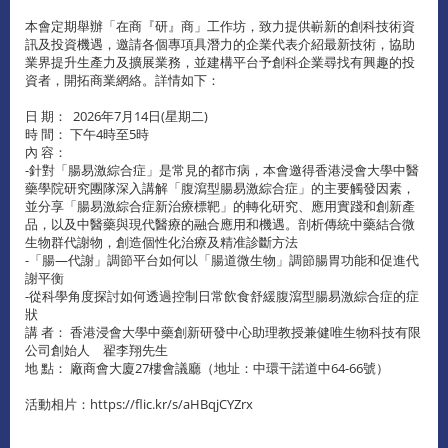
本會定期舉辦「在商『研』商」工作坊，致力提供嶄新的創科技術資
訊及投資機遇，邀請各個專項具潛力的企業代表介紹最新技術，協助
業界提升生產力及擴展業務，並建構平台予創科企業尋找有興趣的投
資者，開拓商業網絡。詳情如下：
日 期：
2026年7月14日(星期二)
時 間：
下午4時至5時
內 容：
-針對「腸易激綜合症」是常見的都市病，本會邀得香港浸會大學中醫
藥學院研究團隊深入講解「腹瀉型腸易激綜合症」的主要觸發因素，
並分享「腸易激綜合症新治療標靶」的轉化研究、應用實踐和創新產
品，以及中醫藥與現代醫療的融合應用和機遇。剖析傳統中藥結合微
生物群代謝物，創造個性化治療及精准診斷方法
-「腸—代謝」調節平台如何以「腸道微生物」調節腸胃功能和促進代
謝平衡
-從科學角度探討如何透過控制日常飲食舒緩腹瀉型腸易激綜合症的症
狀
講 者：
香港浸會大學中藥創新研發中心助理教授兼健唯生物科技有限
公司創始人 翟李翔先生
地 點：
廠商會大廈27樓會議廳（地址：中環干諾道中64-66號）
活動相片：https://flic.kr/s/aHBqjCYZrx