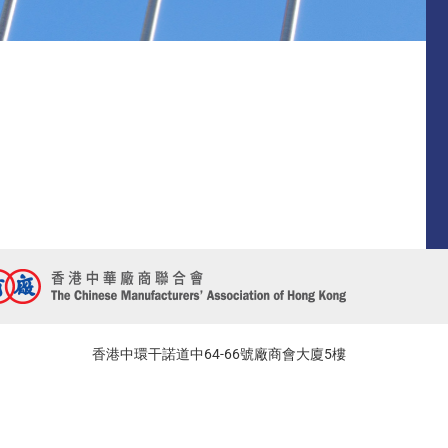
香港中環干諾道中64-66號廠商會大廈5樓