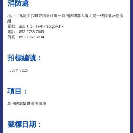
消防處
地址：九龍尖沙咀東部康莊道一號消防總部大廈北翼十樓採購及物流
組
電郵：aso_t_pl_1@hkfsd.gov.hk
電話：852-2733 7663
傳真：852-2367 3234
招標編號：
FSD/PT/225
項目：
為消防處提供清潔服務
截標日期：