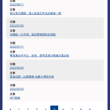
2022/08/11
探討港式通關：邁上疫後正常化的最後一哩
2022/07/26
全國統一大市場：架設雙循環的支撐點
​2022/07/11
粵港澳合作平台：前海、橫琴及南沙實施方案比較
2022/06/09
香港品牌：以變應變 決勝大灣區市場
2022/05/26
NFT探秘
1
2
3
4
5
6
7
8
9
...