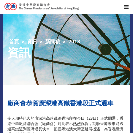
首頁
資訊
新聞稿
2018
資訊
廠商會恭賀廣深港高鐵香港段正式通車
令人期待已久的廣深港高速鐵路香港段在今日（23日）正式開通，香
港中華廠商聯合會（廠商會）對此表示熱烈祝賀，期盼香港未來能透
過高鐵這列經濟增長快車，把握粵港澳大灣區發展機遇，為香港經濟