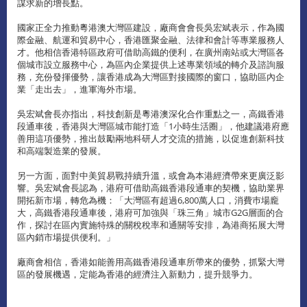
謀求新的增長點。
國家正全力推動粵港澳大灣區建設，廠商會會長吳宏斌表示，作為國
際金融、航運和貿易中心，香港匯聚金融、法律和會計等專業服務人
才。他相信香港特區政府可借助高鐵的便利，在廣州南站或大灣區各
個城市設立服務中心，為區內企業提供上述專業領域的轉介及諮詢服
務，充份發揮優勢，讓香港成為大灣區對接國際的窗口，協助區內企
業「走出去」，進軍海外市場。
吳宏斌會長亦指出，科技創新是粵港澳深化合作重點之一，高鐵香港
段通車後，香港與大灣區城市能打造「1小時生活圈」，他建議港府應
善用這項優勢，推出鼓勵兩地科研人才交流的措施，以促進創新科技
和高端製造業的發展。
另一方面，面對中美貿易戰持續升溫，或會為本港經濟帶來更廣泛影
響。吳宏斌會長認為，港府可借助高鐵香港段通車的契機，協助業界
開拓新市場，轉危為機：「大灣區有超過6,800萬人口，消費巿場龐
大，高鐵香港段通車後，港府可加強與「珠三角」城市G2G層面的合
作，探討在區內實施特殊的關稅稅率和通關等安排，為港商拓展大灣
區內銷市場提供便利。」
廠商會相信，香港如能善用高鐵香港段通車所帶來的優勢，抓緊大灣
區的發展機遇，定能為香港的經濟注入新動力，提升競爭力。