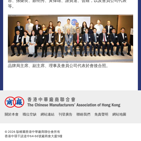
容、孫榮良、顏明秀、黃偉雄、謝寶達、曾維，以及會員公司代表
等。
品牌局主席、副主席、理事及會員公司代表於會後合照。
關於本會
職位空缺
網站連結
刊登廣告
聯絡我們
免責聲明
網站地圖
© 2026 版權屬香港中華廠商聯合會所有
香港中環干諾道中64-66號廠商會大廈5樓