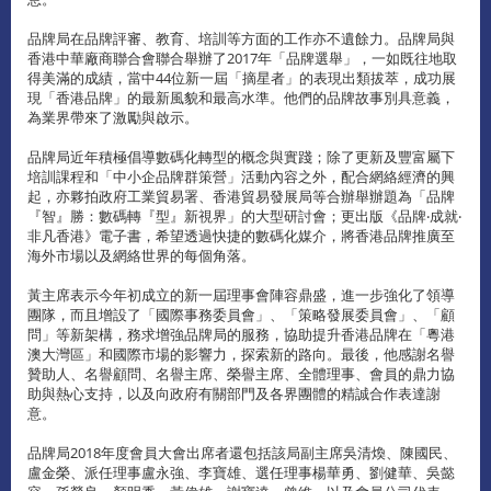
品牌局在品牌評審、教育、培訓等方面的工作亦不遺餘力。品牌局與
香港中華廠商聯合會聯合舉辦了2017年「品牌選舉」，一如既往地取
得美滿的成績，當中44位新一屆「摘星者」的表現出類拔萃，成功展
現「香港品牌」的最新風貌和最高水準。他們的品牌故事別具意義，
為業界帶來了激勵與啟示。
品牌局近年積極倡導數碼化轉型的概念與實踐；除了更新及豐富屬下
培訓課程和「中小企品牌群策營」活動內容之外，配合網絡經濟的興
起，亦夥拍政府工業貿易署、香港貿易發展局等合辦舉辦題為「品牌
『智』勝：數碼轉『型』新視界」的大型研討會；更出版《品牌‧成就‧
非凡香港》電子書，希望透過快捷的數碼化媒介，將香港品牌推廣至
海外市場以及網絡世界的每個角落。
黃主席表示今年初成立的新一屆理事會陣容鼎盛，進一步強化了領導
團隊，而且增設了「國際事務委員會」、「策略發展委員會」、「顧
問」等新架構，務求增強品牌局的服務，協助提升香港品牌在「粵港
澳大灣區」和國際市場的影響力，探索新的路向。最後，他感謝名譽
贊助人、名譽顧問、名譽主席、榮譽主席、全體理事、會員的鼎力協
助與熱心支持，以及向政府有關部門及各界團體的精誠合作表達謝
意。
品牌局2018年度會員大會出席者還包括該局副主席吳清煥、陳國民、
盧金榮、派任理事盧永強、李寶雄、選任理事楊華勇、劉健華、吳懿