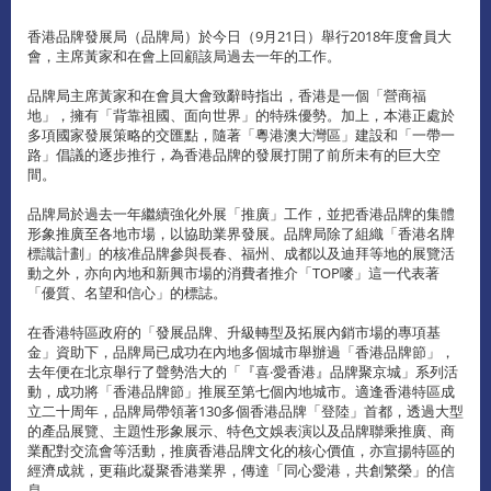
香港品牌發展局（品牌局）於今日（9月21日）舉行2018年度會員大
會，主席黃家和在會上回顧該局過去一年的工作。
品牌局主席黃家和在會員大會致辭時指出，香港是一個「營商福
地」，擁有「背靠祖國、面向世界」的特殊優勢。加上，本港正處於
多項國家發展策略的交匯點，隨著「粵港澳大灣區」建設和「一帶一
路」倡議的逐步推行，為香港品牌的發展打開了前所未有的巨大空
間。
品牌局於過去一年繼續強化外展「推廣」工作，並把香港品牌的集體
形象推廣至各地市場，以協助業界發展。品牌局除了組織「香港名牌
標識計劃」的核准品牌參與長春、福州、成都以及迪拜等地的展覽活
動之外，亦向內地和新興市場的消費者推介「TOP嘜」這一代表著
「優質、名望和信心」的標誌。
在香港特區政府的「發展品牌、升級轉型及拓展內銷市場的專項基
金」資助下，品牌局已成功在內地多個城市舉辦過「香港品牌節」，
去年便在北京舉行了聲勢浩大的「『喜‧愛香港』品牌聚京城」系列活
動，成功將「香港品牌節」推展至第七個內地城市。適逢香港特區成
立二十周年，品牌局帶領著130多個香港品牌「登陸」首都，透過大型
的產品展覽、主題性形象展示、特色文娛表演以及品牌聯乘推廣、商
業配對交流會等活動，推廣香港品牌文化的核心價值，亦宣揚特區的
經濟成就，更藉此凝聚香港業界，傳達「同心愛港，共創繁榮」的信
息。