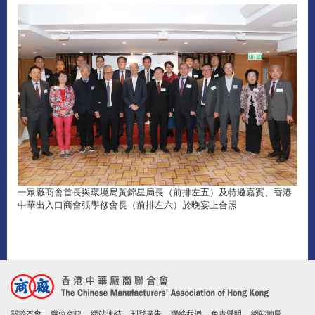
一眾廠商會首長與環境局黃錦星局長（前排左五）及特邀嘉賓、香港
中華出入口商會張學修會長（前排左六）於晚宴上合照
關於本會
職位空缺
網站連結
刊登廣告
聯絡我們
免責聲明
網站地圖