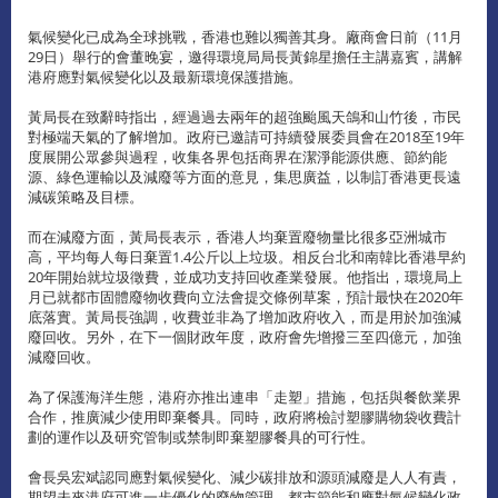
氣候變化已成為全球挑戰，香港也難以獨善其身。廠商會日前（11月
29日）舉行的會董晚宴，邀得環境局局長黃錦星擔任主講嘉賓，講解
港府應對氣候變化以及最新環境保護措施。
黃局長在致辭時指出，經過過去兩年的超強颱風天鴿和山竹後，市民
對極端天氣的了解增加。政府已邀請可持續發展委員會在2018至19年
度展開公眾參與過程，收集各界包括商界在潔淨能源供應、節約能
源、綠色運輸以及減廢等方面的意見，集思廣益，以制訂香港更長遠
減碳策略及目標。
而在減廢方面，黃局長表示，香港人均棄置廢物量比很多亞洲城市
高，平均每人每日棄置1.4公斤以上垃圾。相反台北和南韓比香港早約
20年開始就垃圾徵費，並成功支持回收產業發展。他指出，環境局上
月已就都市固體廢物收費向立法會提交條例草案，預計最快在2020年
底落實。黃局長強調，收費並非為了增加政府收入，而是用於加強減
廢回收。另外，在下一個財政年度，政府會先增撥三至四億元，加強
減廢回收。
為了保護海洋生態，港府亦推出連串「走塑」措施，包括與餐飲業界
合作，推廣減少使用即棄餐具。同時，政府將檢討塑膠購物袋收費計
劃的運作以及研究管制或禁制即棄塑膠餐具的可行性。
會長吳宏斌認同應對氣候變化、減少碳排放和源頭減廢是人人有責，
期望未來港府可進一步優化的廢物管理、都市節能和應對氣候變化政