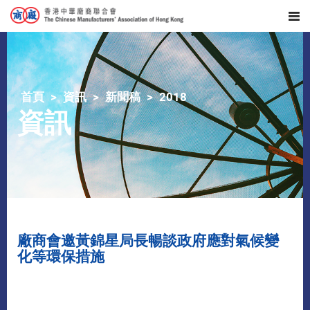
首頁
資訊
新聞稿
2018
資訊
廠商會邀黃錦星局長暢談政府應對氣候變
化等環保措施