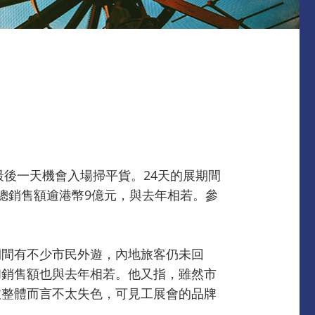
最後一天機會入場掃平貨。24天的展期間
總銷售額逾港幣9億元，與去年相若。參
期間有不少市民外遊，內地旅客仍未回
和銷售額也與去年相若。他又指，雖然市
故整體而言不太失色，可見工展會的品牌