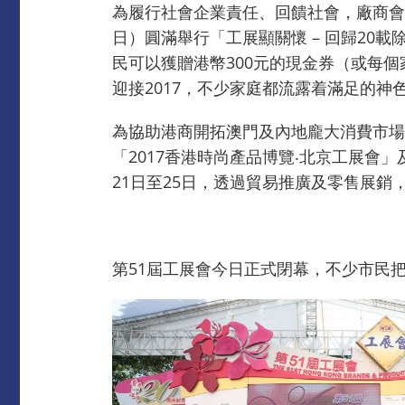
為履行社會企業責任、回饋社會，廠商會自
日）圓滿舉行「工展顯關懷 – 回歸20載
民可以獲贈港幣300元的現金券（或每個
迎接2017，不少家庭都流露着滿足的神
為協助港商開拓澳門及內地龐大消費市場
「2017香港時尚產品博覽‧北京工展會」
21日至25日，透過貿易推廣及零售展
第51屆工展會今日正式閉幕，不少市民