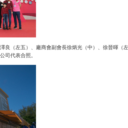
澤良（左五）、廠商會副會長徐炳光（中）、徐晉暉（
公司代表合照。