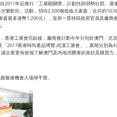
2011年起推行「工展顯關懷」計劃扶助弱勢社群。適逢踏
除夕樂歡欣」活動，招待2,500個低收入家庭，合共約10
家庭最多港幣1,200元），並與一眾特區政府官員及廠
色。
，香港工展會完結後，廠商會計劃今年分別於澳門、北京及
及「2017香港時尚產品博覽‧武漢工展會」，展期分別為4月
銷，讓企業更有效地了解澳門及內地消費者的喜好及購買力
把握最後機會入場掃平貨。