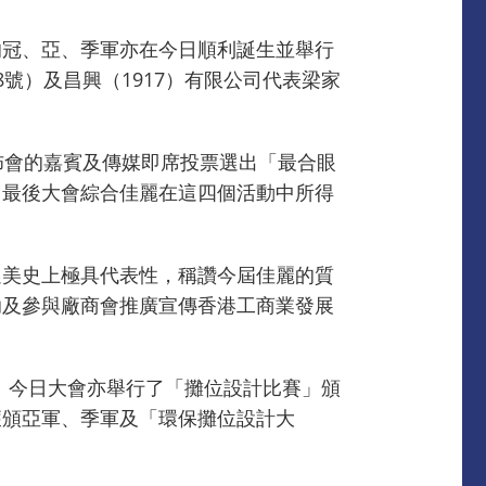
的冠、亞、季軍亦在今日順利誕生並舉行
號）及昌興（1917）有限公司代表梁家
佈會的嘉賓及傳媒即席投票選出「最合眼
，最後大會綜合佳麗在這四個活動中所得
選美史上極具代表性，稱讚今屆佳麗的質
助及參與廠商會推廣宣傳香港工商業發展
效。今日大會亦舉行了「攤位設計比賽」頒
獲頒亞軍、季軍及「環保攤位設計大