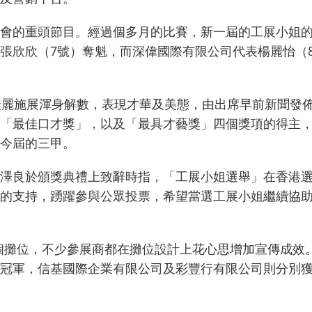
會的重頭節目。經過個多月的比賽，新一屆的工展小姐
張欣欣（7號）奪魁，而深偉國際有限公司代表楊麗怡（8
佳麗施展渾身解數，表現才華及美態，由出席早前新聞發
「最佳口才獎」，以及「最具才藝獎」四個獎項的得主
今屆的三甲。
澤良於頒獎典禮上致辭時指，「工展小姐選舉」在香港
的支持，踴躍參與公眾投票，希望當選工展小姐繼續協
80個攤位，不少參展商都在攤位設計上花心思增加宣傳成
冠軍，信基國際企業有限公司及彩豐行有限公司則分別