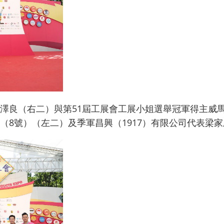
澤良（右二）與第51屆工展會工展小姐選舉冠軍得主威
（8號）（左二）及季軍昌興（1917）有限公司代表梁