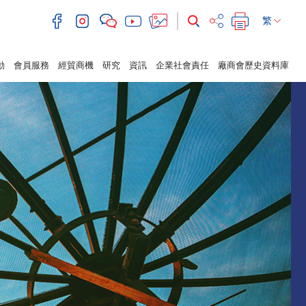
繁
動
會員服務
經貿商機
研究
資訊
企業社會責任
廠商會歷史資料庫