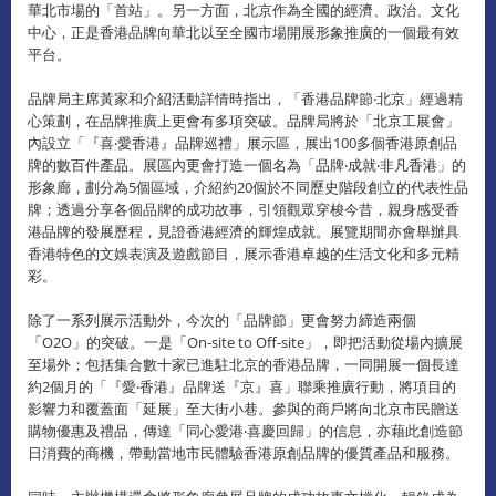
華北市場的「首站」。另一方面，北京作為全國的經濟、政治、文化
中心，正是香港品牌向華北以至全國市場開展形象推廣的一個最有效
平台。
品牌局主席黃家和介紹活動詳情時指出，「香港品牌節‧北京」經過精
心策劃，在品牌推廣上更會有多項突破。品牌局將於「北京工展會」
內設立「『喜‧愛香港』品牌巡禮」展示區，展出100多個香港原創品
牌的數百件產品。展區內更會打造一個名為「品牌‧成就‧非凡香港」的
形象廊，劃分為5個區域，介紹約20個於不同歷史階段創立的代表性品
牌；透過分享各個品牌的成功故事，引領觀眾穿梭今昔，親身感受香
港品牌的發展歷程，見證香港經濟的輝煌成就。展覽期間亦會舉辦具
香港特色的文娛表演及遊戲節目，展示香港卓越的生活文化和多元精
彩。
除了一系列展示活動外，今次的「品牌節」更會努力締造兩個
「O2O」的突破。一是「On-site to Off-site」，即把活動從場內擴展
至場外；包括集合數十家已進駐北京的香港品牌，一同開展一個長達
約2個月的「『愛‧香港』品牌送『京』喜」聯乘推廣行動，將項目的
影響力和覆蓋面「延展」至大街小巷。參與的商戶將向北京市民贈送
購物優惠及禮品，傳達「同心愛港‧喜慶回歸」的信息，亦藉此創造節
日消費的商機，帶動當地市民體驗香港原創品牌的優質產品和服務。