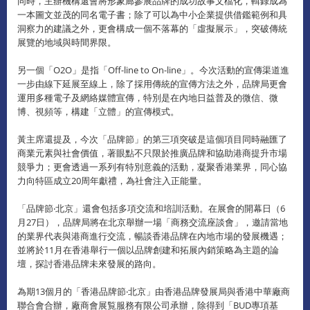
同時，主辦機構還會將形象廊參展品牌的成功故事文檔化，輯錄成為
一本圖文並茂的同名電子書；除了可以為中小企業提供借鑑範例和具
洞察力的建議之外，更會構成一個不落幕的「虛擬展示」，突破傳統
展覽的地域與時間界限。
另一個「O2O」是指「Off-line to On-line」。今次活動的宣傳渠道進
一步由線下延展至線上，除了採用傳統的宣傳方法之外，品牌局更會
運用多種電子及網絡媒體宣傳，特別是在內地日益普及的微信、微
博、視頻等，構建「立體」的宣傳模式。
黃主席還提及，今次「品牌節」的第三項突破是這個項目同時融匯了
商業元素與社會價值，著眼點不只限於推廣品牌和協助港商提升市場
競爭力；更會透過一系列有特別意義的活動，凝聚香港業界，同心協
力向特區成立20周年獻禮，為社會注入正能量。
「品牌節‧北京」還會包括多項交流和培訓活動。在展會的開幕日（6
月27日），品牌局將在北京舉辦一場「商務交流座談會」，邀請當地
的業界代表與港商進行交流，暢談香港品牌在內地市場的發展機遇；
並將於11月在香港舉行一個以品牌創建和拓展內銷策略為主題的論
壇，探討香港品牌未來發展的路向。
為期13個月的「香港品牌節‧北京」由香港品牌發展局與香港中華廠商
聯合會合辦，廠商會展覧服務有限公司承辦，除得到「BUD專項基