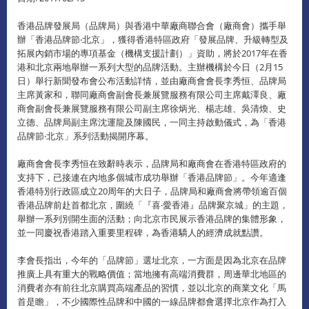
香港品牌發展局（品牌局）與香港中華廠商聯合會（廠商會）攜手舉
辦「香港品牌節‧北京」，獲得香港特區政府「發展品牌、升級轉型及
拓展內銷市場的專項基金（機構支援計劃）」資助，將於2017年在香
港和北京兩地舉辦一系列大型的品牌活動。主辦機構於今日（2月15
日）舉行新聞發布會公布活動詳情，並由廠商會會長李秀恒、品牌局
主席黃家和，聯同廠商會副會長兼展覽服務有限公司主席戴澤良、廠
商會副會長兼展覽服務有限公司副主席徐炳光、楊志雄、吳清煥、史
立德、品牌局副主席沈運龍及陳國民，一同主持啟動儀式，為「香港
品牌節‧北京」系列活動揭開序幕。
廠商會會長李秀恒在致辭時表示，品牌局和廠商會在香港特區政府的
支持下，已接連在內地多個城市成功舉辦「香港品牌節」。今年適逢
香港特別行政區成立20周年的大日子，品牌局和廠商會將帶領逾百個
香港品牌前赴首都北京，圍繞「『喜‧愛香港』品牌聚京城」的主題，
舉辦一系列別開生面的活動；向北京市民展示香港品牌的集體形象，
並一同慶祝香港踏入重要里程碑，為香港驕人的經濟成就點讚。
李會長指出，今年的「品牌節」選址北京，一方面是因為北京在品牌
推廣上具有重大的戰略價值；當地擁有高端消費群，周邊華北地區的
消費者亦有前往北京購買高端產品的習慣，並以北京的商業文化「馬
首是瞻」，不少國際性品牌和中國的一線品牌都會選擇北京作為打入