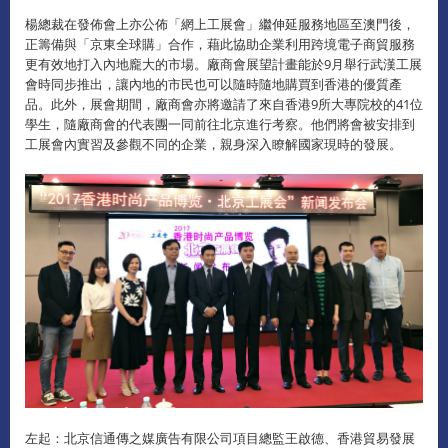
楊總裁在發佈會上亦公佈「網上工展會」繼伸延服務地區至澳門後，
正籌備與「京東全球購」合作，藉此協助企業利用跨境電子商貿服務
更有效地打入內地龐大的市場。廠商會展望計畫能於9月舉行武漢工展
會時同步推出，讓內地的市民也可以隨時隨地購買到香港的優質產
品。此外，展會期間，廠商會亦將邀請了來自香港9所大專院校的41位
學生，隨廠商會的代表團一同前往北京進行考察。他們將會被安排到
工展會內實習及參觀不同的企業，親身深入瞭解國家現時的發展。
左起：北京信通傳之媒廣告有限公司項目總監王啟德、香港貿易發展