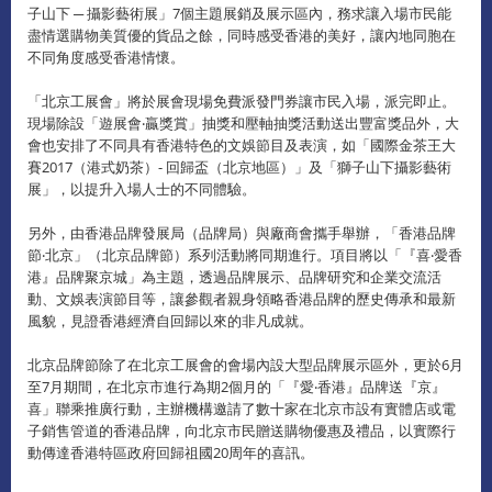
子山下 ─ 攝影藝術展」7個主題展銷及展示區內，務求讓入場市民能
盡情選購物美質優的貨品之餘，同時感受香港的美好，讓內地同胞在
不同角度感受香港情懷。
「北京工展會」將於展會現場免費派發門券讓市民入場，派完即止。
現場除設「遊展會‧贏獎賞」抽獎和壓軸抽獎活動送出豐富獎品外，大
會也安排了不同具有香港特色的文娛節目及表演，如「國際金茶王大
賽2017（港式奶茶）- 回歸盃（北京地區）」及「獅子山下攝影藝術
展」，以提升入場人士的不同體驗。
另外，由香港品牌發展局（品牌局）與廠商會攜手舉辦，「香港品牌
節‧北京」（北京品牌節）系列活動將同期進行。項目將以「『喜‧愛香
港』品牌聚京城」為主題，透過品牌展示、品牌研究和企業交流活
動、文娛表演節目等，讓參觀者親身領略香港品牌的歷史傳承和最新
風貌，見證香港經濟自回歸以來的非凡成就。
北京品牌節除了在北京工展會的會場內設大型品牌展示區外，更於6月
至7月期間，在北京市進行為期2個月的「『愛‧香港』品牌送『京』
喜」聯乘推廣行動，主辦機構邀請了數十家在北京市設有實體店或電
子銷售管道的香港品牌，向北京市民贈送購物優惠及禮品，以實際行
動傳達香港特區政府回歸祖國20周年的喜訊。