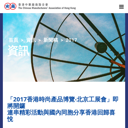
首頁
資訊
新聞稿
2017
資訊
「2017香港時尚產品博覽‧北京工展會」即
將開鑼
連串精彩活動與國內同胞分享香港回歸喜
悅