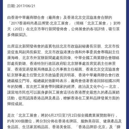
日期: 2017/06/21
由香港中華廠商聯合會（廠商會）及香港北京交流協進會合辦的
「2017香港時尚產品博覽‧北京工展會」（簡稱「北京工展會」）於昨
天（20日）在北京市舉行新聞發佈會，公佈展會的各項詳情，吸引眾
多傳媒採訪。
出席這次新聞發佈會的嘉賓包括北京市政協副秘書長宗朋、北京市投
資促進局副局長蘇宏、北京市政協港澳台僑和外事委員會專職副主任
康海峰、北京市外宣辦新聞處處長田偉、中華全國工商業聯合會聯絡
部處長劉璐、香港特別行政區政府駐北京辦事處首席貿易主任林景
富、香港貿易發展局傳媒及公共事務主任楊茜、香港北京交流協進會
駐京辦事處主任暨北京市政協委員洪明基、香港中華廠商聯合會行政
總裁楊立門等。楊總裁於致辭時表示，廠商會借著香港回歸祖國20周
年的契機，首次把工展會帶到國家的經濟、政治及文化中心 ─ 北京，
讓當地市民也可以親身參與工展會這項在香港歷史最悠久的產品展銷
活動，從而認識香港品牌及產品，瞭解香港在工業和品牌發展方面的
輝煌成就。
是次「北京工展會」將於6月27日至7月2日假全國農業展覽館舉行，
約有300個攤位，將分別分佈在香港名牌區、服飾美容區、健康產品及
食品區、生活家居精品區、香港美食區、「香港品牌節‧北京」及「獅