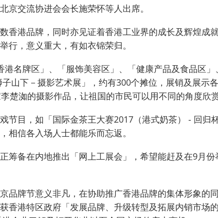
北京交流协进会会长施荣怀等人出席。
出无数香港品牌，同时亦见证着香港工业界的成长及辉煌成
举行，意义重大，有如衣锦荣归。
香港名牌区」、「服饰美容区」、「健康产品及食品区」
狮子山下－摄影艺术展」，约有300个摊位，展销及展示
家李楚洳的摄影作品，让祖国的市民可以用不同的角度欣
节目，如「国际金茶王大赛2017（港式奶茶） - 回归杯
，相信各入场人士都能乐而忘返。
正筹备在内地推出「网上工展会」，希望能赶及在9月份
京品牌节意义非凡，在协助推广香港品牌的集体形象的
获香港特区政府「发展品牌、升级转型及拓展内销市场