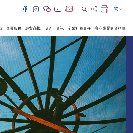
繁
動
會員服務
經貿商機
研究
資訊
企業社會責任
廠商會歷史資料庫