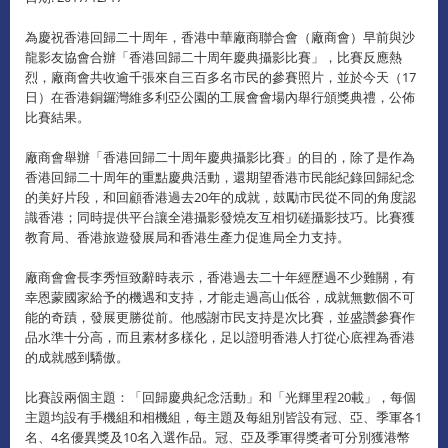
為慶祝香港回歸二十周年，香港中華廠商聯合會（廠商會）早前與沙
龍影友協會合辦「香港回歸二十周年慶典攝影比賽」，比賽反應熱
烈，廠商會共收逾千張來自三百多名市民的參賽照片，並於今天（17
日）在香港銅鑼灣維多利亞公園的工展會會場內舉行頒獎典禮，公佈
比賽結果。
廠商會舉辦「香港回歸二十周年慶典攝影比賽」的目的，除了是作為
香港回歸二十周年的重點慶典活動，還期望香港市民能紀錄回歸紀念
的美好片段，和回顧香港過去20年的成就，鼓勵市民從不同的角度認
識香港；同時提供平台讓全港攝影發燒友互相切磋攝影技巧。比賽獲
教育局、香港旅遊發展局和香港生產力促進局全力支持。
廠商會會長李秀恒致辭時表示，香港過去二十年經歷過不少難關，有
幸恩蒙國家給予的機遇和支持，才能走過高山低谷，成就無數個不可
能的奇蹟，發展更勝從前。他感謝市民支持是次比賽，並盛讚參賽作
品水準十分高，而且素材多樣化，足以證明香港人打從心底裡為香港
的成就感到驕傲。
比賽設兩個主題：「回歸慶典紀念活動」和「光輝里程20載」，每個
主題均設有手機組和相機組，每主題及每組別皆設有冠、亞、季軍各1
名、4名優異獎及10名入選作品。冠、亞及季軍得獎者可分別獲港幣