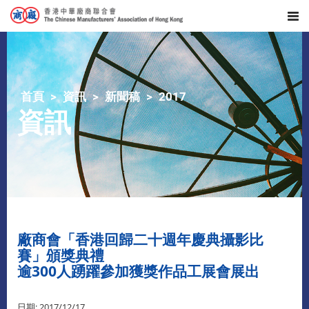
首頁
資訊
新聞稿
2017
資訊
廠商會「香港回歸二十週年慶典攝影比
賽」頒獎典禮
逾300人踴躍參加獲獎作品工展會展出
日期: 2017/12/17