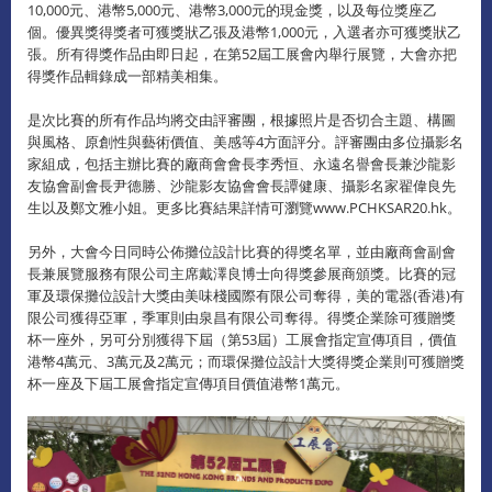
10,000元、港幣5,000元、港幣3,000元的現金獎，以及每位獎座乙
個。優異獎得獎者可獲獎狀乙張及港幣1,000元，入選者亦可獲獎狀乙
張。所有得獎作品由即日起，在第52屆工展會內舉行展覽，大會亦把
得獎作品輯錄成一部精美相集。
是次比賽的所有作品均將交由評審團，根據照片是否切合主題、構圖
與風格、原創性與藝術價值、美感等4方面評分。評審團由多位攝影名
家組成，包括主辦比賽的廠商會會長李秀恒、永遠名譽會長兼沙龍影
友協會副會長尹德勝、沙龍影友協會會長譚健康、攝影名家翟偉良先
生以及鄭文雅小姐。更多比賽結果詳情可瀏覽www.PCHKSAR20.hk。
另外，大會今日同時公佈攤位設計比賽的得獎名單，並由廠商會副會
長兼展覽服務有限公司主席戴澤良博士向得獎參展商頒獎。比賽的冠
軍及環保攤位設計大獎由美味棧國際有限公司奪得，美的電器(香港)有
限公司獲得亞軍，季軍則由泉昌有限公司奪得。得獎企業除可獲贈獎
杯一座外，另可分別獲得下屆（第53屆）工展會指定宣傳項目，價值
港幣4萬元、3萬元及2萬元；而環保攤位設計大獎得獎企業則可獲贈獎
杯一座及下屆工展會指定宣傳項目價值港幣1萬元。