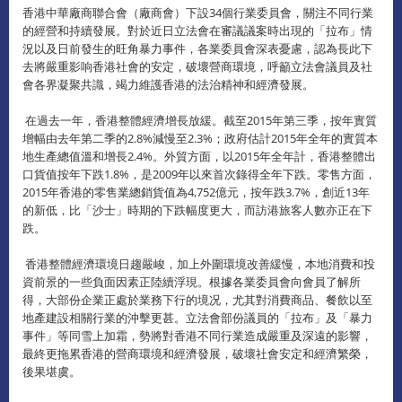
香港中華廠商聯合會（廠商會）下設34個行業委員會，關注不同行業
的經營和持續發展。對於近日立法會在審議議案時出現的「拉布」情
況以及日前發生的旺角暴力事件，各業委員會深表憂慮，認為長此下
去將嚴重影响香港社會的安定，破壞營商環境，呼籲立法會議員及社
會各界凝聚共識，竭力維護香港的法治精神和經濟發展。
在過去一年，香港整體經濟增長放緩。截至2015年第三季，按年實質
增幅由去年第二季的2.8%減慢至2.3%；政府估計2015年全年的實質本
地生產總值溫和增長2.4%。外貿方面，以2015年全年計，香港整體出
口貨值按年下跌1.8%，是2009年以來首次錄得全年下跌。零售方面，
2015年香港的零售業總銷貨值為4,752億元，按年跌3.7%，創近13年
的新低，比「沙士」時期的下跌幅度更大，而訪港旅客人數亦正在下
跌。
香港整體經濟環境日趨嚴峻，加上外圍環境改善緩慢，本地消費和投
資前景的一些負面因素正陸續浮現。根據各業委員會向會員了解所
得，大部份企業正處於業務下行的境况，尤其對消費商品、餐飲以至
地產建設相關行業的沖擊更甚。立法會部份議員的「拉布」及「暴力
事件」等同雪上加霜，勢將對香港不同行業造成嚴重及深遠的影響，
最終更拖累香港的營商環境和經濟發展，破壞社會安定和經濟繁榮，
後果堪虞。