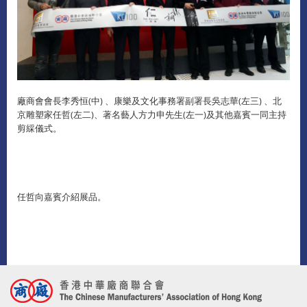
廠商會會長李秀恒(中) 、康樂及文化事務署副署長吳志華(左三) 、北
京雕塑家任哲(左二)、著名藝人方力申先生(左一)及其他嘉賓一同主持
剪綵儀式。
任哲向嘉賓介紹展品。