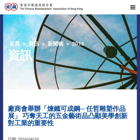
首頁
資訊
新聞稿
2016
資訊
廠商會舉辦「煉鐵可成鋼─ 任哲雕塑作品
展」 巧奪天工的五金藝術品凸顯美學創新
對工業的重要性
日期: 2016/04/19