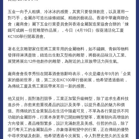
五金一向予人粗獷、冷冰冰的感覺，其實只要發揮創意，以及運用一
對巧手，金屬亦可造出線條細膩、精緻的藝術品。香港中華廠商聯合
會（廠商會）屬下五金行業委員會與香港金屬製造業協會合辦的「煉
鐵可成鋼 ─ 任哲雕塑作品展」，今日（4月19日）假葵涌活化工廈
KC100舉行開幕酒會。
著名北京雕塑家任哲將工業常用的金屬物料，如不鏽鋼、青銅等物料
發揮得淋漓盡致，鑄造出生動又型格的雕塑，將藝術品味注入工業。
展覽將展出12件他創作的雕塑，為附近的上班族帶活力與生氣。
廠商會會長李秀恒在開幕酒會致辭時表示，今次是繼去年9月的「企業
家的藝術世界」後，第二次在KC100舉行藝術展，他希望透過藝術，
為傳統工廈及舊工業區帶來耳目一新的感覺。
他又提到，面對激烈競爭，工業正加緊升級轉型，除了追求生產科技
進步外，亦愈來愈重視產品的設計及美學，以提升產品的魅力和價
值。而傳統的五金業製品在生活中隨處可見，不單為各行業提供不同
功能的金屬部件，行業本身更早已開始轉型變革，逐漸朝向高增值的
方向發展，產品種類繁多，設計充滿創意及美感。任哲的作品，除了
是巧奪天工的金屬製品外，亦象徵著蛻變中的行業，正在傳統的優勢
中尋求突破及創新。他希望透過今次展覧，令人對歷史悠久的五金業