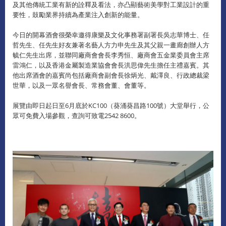
及其他傳統工業有新的詮釋及看法，亦凸顯藝術美學對工業設計的重
要性，鼓勵業界持續為產業注入創新的能量。
今日的開幕酒會很榮幸邀得康樂及文化事務署副署長吳志華博士、任
哲先生、任先生好友兼著名藝人方力申先生及其父親一畫廊創辦人方
毓仁先生出席，並聯同廠商會會長李秀恒、廠商會五金業委員會主席
雷鴻仁，以及香港金屬製造業協會會長洪思偉先生擔任主禮嘉賓。其
他出席酒會的嘉賓尚包括廠商會副會長徐炳光、戴澤良、行政總裁梁
世華，以及一眾名譽會長、常務會董、會董等。
展覽由即日起日至6月底於KC100（葵涌葵昌路100號）大堂舉行，公
眾可免費入場參觀，查詢可致電2542 8600。