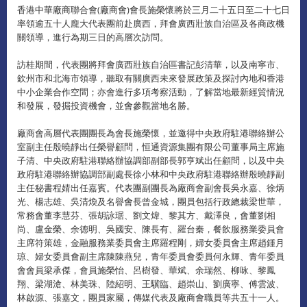
香港中華廠商聯合會(廠商會)會長施榮懷將於三月二十五日至二十七日
率領逾五十人龐大代表團前赴廣西，拜會廣西壯族自治區及各商政機
關領導，進行為期三日的高層次訪問。
訪桂期間，代表團將拜會廣西壯族自治區書記彭清華，以及南寧市、
欽州市和北海市領導，聽取有關廣西未來發展政策及探討內地和香港
中小企業合作空間；亦會進行多項考察活動，了解當地最新經貿情況
和發展，發掘投資機會，並會參觀當地名勝。
廠商會高層代表團團長為會長施榮懷，並邀得中央政府駐港聯絡辦公
室副主任殷曉靜出任榮譽顧問，恒通資源集團有限公司董事局主席施
子清、中央政府駐港聯絡辦協調部副部長郭亨斌出任顧問，以及中央
政府駐港聯絡辦協調部副處長徐小林和中央政府駐港聯絡辦殷曉靜副
主任秘書程婧出任嘉賓。代表團副團長為廠商會副會長吳永嘉、徐炳
光、楊志雄、吳清煥及名譽會長曾金城，團員包括行政總裁梁世華，
常務會董李慧芬、張胡詠琚、劉文煒、黎其方、戴澤良，會董劉相
尚、盧金榮、余德明、吳國安、陳長有、羅台秦，餐飲服務業委員會
主席符策雄，金融服務業委員會主席羅程剛，婦女委員會主席趙鍾月
琼、婦女委員會副主席陳陳燕兒，青年委員會委員何永輝、青年委員
會會員梁承傑，會員施榮怡、呂樹發、華斌、余瑞然、柳咏、黎鳳
翔、梁湖滄、林美珠、陸紹明、王驥臨、趙崇山、劉廣寧、傅雲波、
林啟源、張嘉文，團員家屬，傳媒代表及廠商會職員等共五十一人。