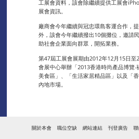
工展會資料，該會除繼續提供工展會iPho
展會資訊。
廠商會今年繼續與冠忠環島客運合作，提
外，該會今年繼續撥出10個攤位，邀請
助社會企業面向群眾，開拓業務。
第47屆工展會展期由2012年12月15日
會展中心舉辦「2013香港時尚產品博覽
美食區」、「生活家居精品區」以及「香
內地市場。
關於本會
職位空缺
網站連結
刊登廣告
聯