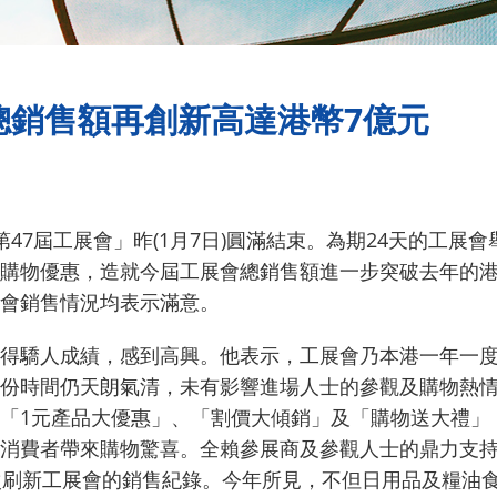
總銷售額再創新高達港幣7億元
第47屆工展會」昨(1月7日)圓滿結束。為期24天的工
購物優惠，造就今屆工展會總銷售額進一步突破去年的港
會銷售情況均表示滿意。
得驕人成績，感到高興。他表示，工展會乃本港一年一
份時間仍天朗氣清，未有影響進場人士的參觀及購物熱
「1元產品大優惠」、「割價大傾銷」及「購物送大禮」
消費者帶來購物驚喜。全賴參展商及參觀人士的鼎力支
次刷新工展會的銷售紀錄。今年所見，不但日用品及糧油