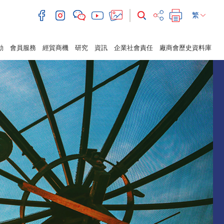
繁
動
會員服務
經貿商機
研究
資訊
企業社會責任
廠商會歷史資料庫