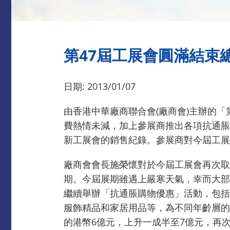
第47屆工展會圓滿結束
日期: 2013/01/07
由香港中華廠商聯合會(廠商會)主辦的「
費熱情未減，加上參展商推出各項抗通脹
新工展會的銷售紀錄。參展商對今屆工展
廠商會會長施榮懷對於今屆工展會再次取
期。今屆展期雖遇上嚴寒天氣，幸而大部
繼續舉辦「抗通脹購物優惠」活動，包括
服飾精品和家居用品等，為不同年齡層的
的港幣6億元，上升一成半至7億元，再