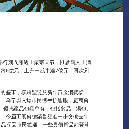
展會舉行期間雖遇上嚴寒天氣，惟參觀人士消
幣6億元，上升一成半達7億元，再次刷
度的盛事，橫跨聖誕及新年黃金消費檔
情。為了與入場巿民攜手抗通脹，廠商會
，優惠產品包羅萬有，包括食品、湯包、
持，今屆工展會總銷售額進一步突破去年
食品深受市民歡迎，一些貴價貨品如蔘茸