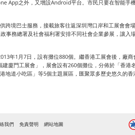
ne App之外，又增設Android平台。市民只要在智能
供跨境巴士服務，接載旅客往返深圳灣口岸和工展會會
民政事務總署及社會福利署安排不同社會企業參展，讓入
至2013年1月7日，設有攤位880個。繼香港工展會後，廠
‧福建廈門工展會」，展會設有260個攤位，分佈於「香港
港地道小吃區」等5個主題展區，匯聚眾多歷史悠久的香
絡我們
免責聲明
網站地圖