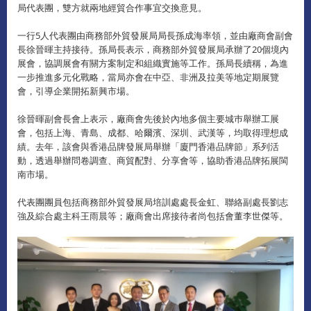
局代表團，雙方就兩地經貿合作事宜交換意見。
一行5人代表團由商務部外貿發展局局長孫成海率領，並由廠商會副會
長徐晉暉主持接待。孫局長表示，商務部外貿發展局承辦了20個境內
展會，協調展會有關方案制定和組織實施等工作。孫局長續稱，為進
一步推進多元化戰略，當局亦會在中亞、非洲及拉美等地定期展覽
會，引導企業開拓新興市場。
徐晉暉副會長會上表示，廠商會先後於內地多個主要城巿舉辦工展
會，包括上海、青島、成都、哈爾濱、深圳、武漢等，均取得理想成
績。去年，該會與香港品牌發展局舉辦「廈門香港品牌節」系列活
動，透過舉辦問卷調查、商貿配對、分享會等，協助香港品牌拓展閩
南市場。
代表團團員包括商務部外貿發展局培訓處處長金虹、聯絡副處長劉志
強及綜合處主科王雨晨等；廠商會出席接待者尚包括會董李世傑等。