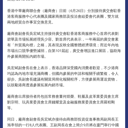
香港中華廠商聯合會（廠商會）日前（6月26日）分別接待廣交會駐香
港客商服務中心代表團及國家商務部及投洽會組委會代表團，雙方就
兩地經貿合作事宜交換意見。
廠商會副會長吳宏斌主持接待廣交會駐香港客商服務中心首席代表劉
碧華及市場拓展經理吳少容。劉首席代表表示，一年兩屆的廣交會素
有「外貿風向標」之稱，其表現反映全國整體經濟環境；而近年內地
市場出口競爭優勢減弱，自第101屆起，廣交會增設進口展區，協助海
外參展商開拓內銷市場。
吳宏斌副會長在會上表示，香港品牌深受國內消費者歡迎，不少港商
均認為內地市場充滿商機，但國內參展的申請和報關手續繁複，令人
卻步。吳副會長建議有關當局簡化報關程序，方便參展商運送貨物，
以鼓勵港商透過參展拓展內銷市場。
廠商會出席接待者尚包括常務會董何煜榮、鞋履及皮革業委員會主席
劉宗明、玩具業委員會主席錢耀棠及金融服務業委員會主席羅程剛
等。
同日，廠商會副會長吳宏斌亦接待由商務部投資促進事務局副局長王
旭率領的一行8人代表團。王副局長在會上簡介9月將在廈門舉行中國