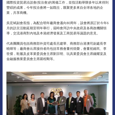
國際投資貿易洽談會(投洽會)的籌備工作，並指活動舉辦多年以來得到
豐碩的成果，今年投洽會將一如既往，匯聚更多來自全球各地的企
業，共享商機。
吳宏斌副會長指，為配合明年廠商會邁向80周年，該會將原訂於今年6
月的訪京活動延期至明年舉行，屆時會拜訪中央政府及各商政機關領
導，交流港商對內地及本港經濟發展及工商貿易等議題的意見。
代表團團員包括商務部外資司處長呂建華、商務部台港澳司副處長李
曉暉等；廠商會出席接待者尚包括常務會董何煜榮，會董初維民、李
世傑，鞋履及皮革業委員會主席劉宗明、玩具業委員會主席錢耀棠及
金融服務業委員會主席羅程剛等。