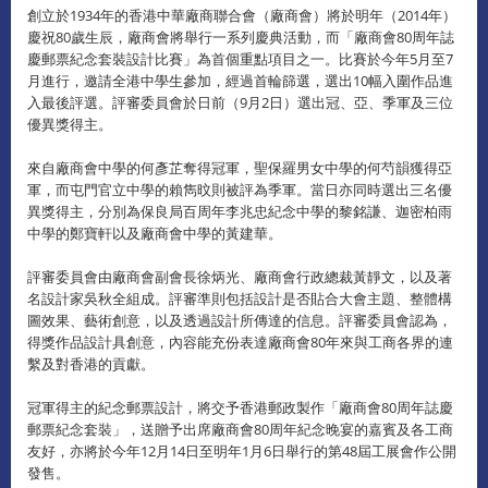
創立於1934年的香港中華廠商聯合會（廠商會）將於明年（2014年）
慶祝80歲生辰，廠商會將舉行一系列慶典活動，而「廠商會80周年誌
慶郵票紀念套裝設計比賽」為首個重點項目之一。比賽於今年5月至7
月進行，邀請全港中學生參加，經過首輪篩選，選出10幅入圍作品進
入最後評選。評審委員會於日前（9月2日）選出冠、亞、季軍及三位
優異獎得主。
來自廠商會中學的何彥芷奪得冠軍，聖保羅男女中學的何芍韻獲得亞
軍，而屯門官立中學的賴雋旼則被評為季軍。當日亦同時選出三名優
異獎得主，分別為保良局百周年李兆忠紀念中學的黎銘謙、迦密柏雨
中學的鄭寶軒以及廠商會中學的黃建華。
評審委員會由廠商會副會長徐炳光、廠商會行政總裁黃靜文，以及著
名設計家吳秋全組成。評審準則包括設計是否貼合大會主題、整體構
圖效果、藝術創意，以及透過設計所傳達的信息。評審委員會認為，
得獎作品設計具創意，內容能充份表達廠商會80年來與工商各界的連
繫及對香港的貢獻。
冠軍得主的紀念郵票設計，將交予香港郵政製作「廠商會80周年誌慶
郵票紀念套裝」，送贈予出席廠商會80周年紀念晚宴的嘉賓及各工商
友好，亦將於今年12月14日至明年1月6日舉行的第48屆工展會作公開
發售。