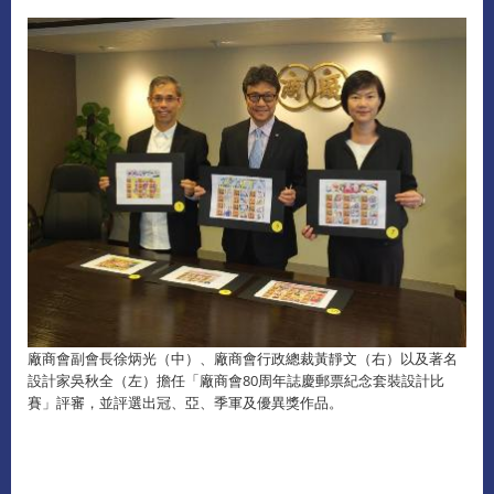
廠商會副會長徐炳光（中）、廠商會行政總裁黃靜文（右）以及著名
設計家吳秋全（左）擔任「廠商會80周年誌慶郵票紀念套裝設計比
賽」評審，並評選出冠、亞、季軍及優異獎作品。