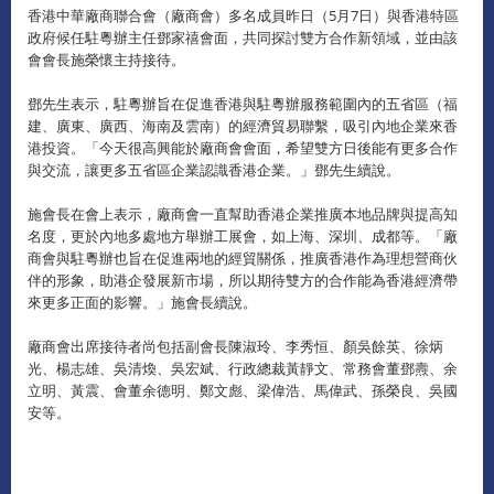
香港中華廠商聯合會（廠商會）多名成員昨日（5月7日）與香港特區
政府候任駐粵辦主任鄧家禧會面，共同探討雙方合作新領域，並由該
會會長施榮懷主持接待。
鄧先生表示，駐粵辦旨在促進香港與駐粵辦服務範圍內的五省區（福
建、廣東、廣西、海南及雲南）的經濟貿易聯繫，吸引內地企業來香
港投資。「今天很高興能於廠商會會面，希望雙方日後能有更多合作
與交流，讓更多五省區企業認識香港企業。」鄧先生續說。
施會長在會上表示，廠商會一直幫助香港企業推廣本地品牌與提高知
名度，更於內地多處地方舉辦工展會，如上海、深圳、成都等。「廠
商會與駐粵辦也旨在促進兩地的經貿關係，推廣香港作為理想營商伙
伴的形象，助港企發展新市場，所以期待雙方的合作能為香港經濟帶
來更多正面的影響。」施會長續說。
廠商會出席接待者尚包括副會長陳淑玲、李秀恒、顏吳餘英、徐炳
光、楊志雄、吳清煥、吳宏斌、行政總裁黃靜文、常務會董鄧燾、余
立明、黃震、會董余德明、鄭文彪、梁偉浩、馬偉武、孫榮良、吳國
安等。