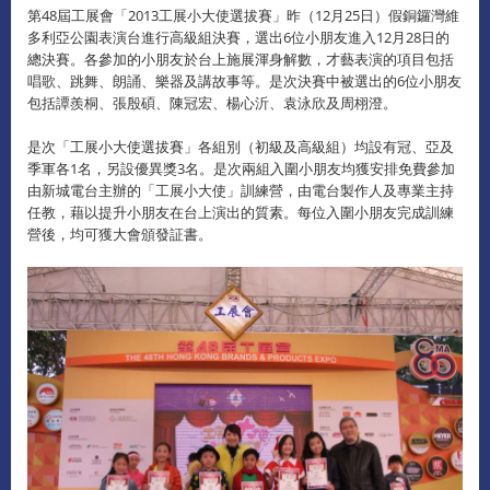
第48屆工展會「2013工展小大使選拔賽」昨（12月25日）假銅鑼灣維
多利亞公園表演台進行高級組決賽，選出6位小朋友進入12月28日的
總決賽。各參加的小朋友於台上施展渾身解數，才藝表演的項目包括
唱歌、跳舞、朗誦、樂器及講故事等。是次決賽中被選出的6位小朋友
包括譚羨桐、張殷碩、陳冠宏、楊心沂、袁泳欣及周栩澄。
是次「工展小大使選拔賽」各組別（初級及高級組）均設有冠、亞及
季軍各1名，另設優異獎3名。是次兩組入圍小朋友均獲安排免費參加
由新城電台主辦的「工展小大使」訓練營，由電台製作人及專業主持
任教，藉以提升小朋友在台上演出的質素。每位入圍小朋友完成訓練
營後，均可獲大會頒發証書。