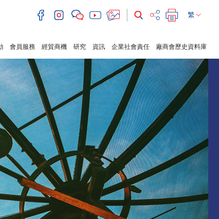
繁
動
會員服務
經貿商機
研究
資訊
企業社會責任
廠商會歷史資料庫