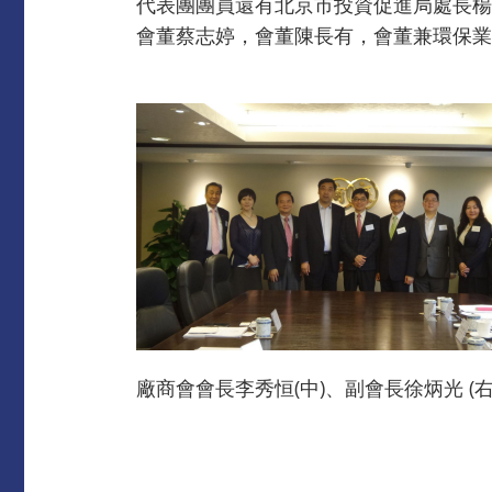
代表團團員還有北京市投資促進局處長楊
會董蔡志婷，會董陳長有，會董兼環保業
廠商會會長李秀恒(中)、副會長徐炳光 (