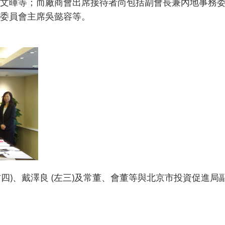
文暉等；而廠商會出席接待者尚包括副會長兼內地事務
委員會主席吳懿容等。
右四)、戴澤良 (左三)及常董、會董等與北京市投資促進局