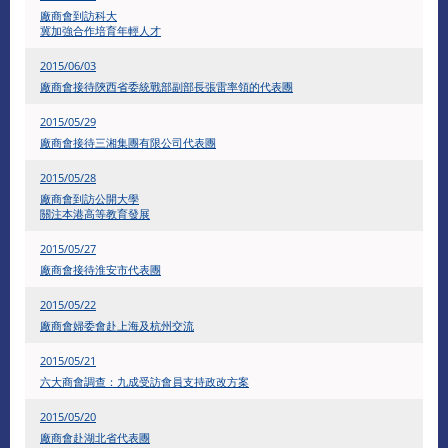
廠商會到訪科大
冀加強合作培育年輕人才
2015/06/03
廠商會接待陝西省委統戰部副部長張雷率領的代表團
2015/05/29
廠商會接待三湘集團有限公司代表團
2015/05/28
廠商會到訪公開大學
關注本港高等教育發展
2015/05/27
廠商會接待淮安市代表團
2015/05/22
廠商會婦委會赴上海及杭州交流
2015/05/21
六大商會調查：九成受訪會員支持政改方案
2015/05/20
廠商會赴湖北省代表團