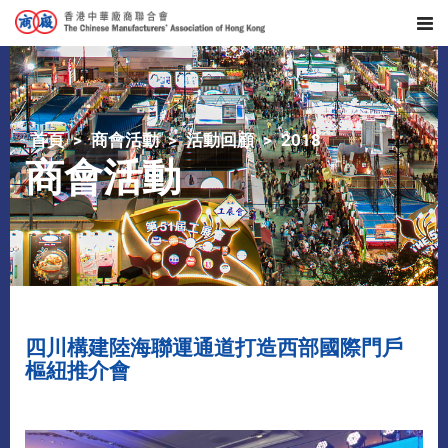
首頁
商會活動
活動回顧
2018
商會活動
四川構建陸海聯運通道打造西部國際門戶
樞紐推介會