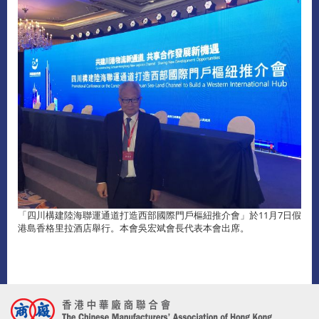
「四川構建陸海聯運通道打造西部國際門戶樞紐推介會」於11月7日假
港島香格里拉酒店舉行。本會吳宏斌會長代表本會出席。