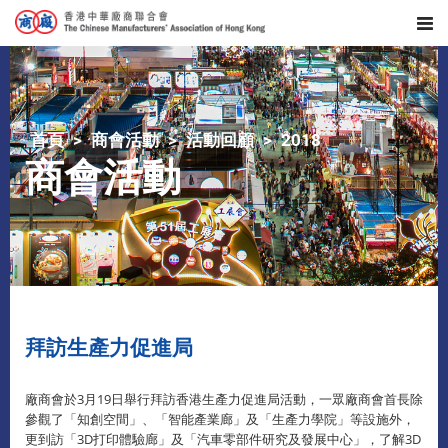
首頁
商會活動
活動回顧
2018
商會活動
拜訪生產力促進局
廠商會於3月19日舉行拜訪香港生產力促進局活動，一眾廠商會首長除
參觀了「知創空間」、「智能產業廊」及「生產力學院」等設施外，
更到訪「3D打印體驗廊」及「汽車零部件研究及發展中心」，了解3D