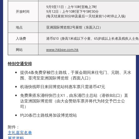
9月9至11日：上午10时至晚上7时
开放时间
9月12日：上午10时至下午5时30分
(每天结束前30分钟及最后一天结束前1小时停止入场)
地点
亚洲国际博览馆2号展馆（东面入口）
入场费
港币$10 (身高1米或以下小童、65岁或以上长者及残疾人士免
网站
www.hkbpe.com.hk
特别交通安排
提供4条免费穿梭巴士路线，于展会期间来往屯门、元朗、天水
围、荃湾至亚洲国际博览馆（西面入口）
机场快线即日来回博览站特惠车票只需港币47元
免费乘搭东涌特快巴士X1，由东涌巴士总站（港铁B出口）直
达亚洲国际博览馆（由大会赞助车票并将代为转交予巴士公
司）
约20条巴士路线将加设博览馆站
附件：
主礼嘉宾名单
展览资料