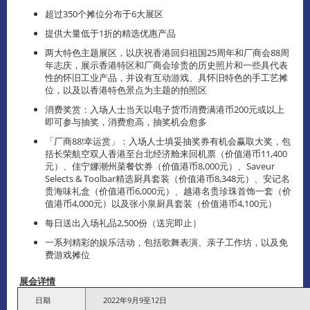
超过350个摊位分布于6大展区
提供大量低于1折的精选优惠产品
两大特色主题展区，以庆祝香港回归祖国25周年和厂商会88周
年志庆，展示香港特区和厂商会珍贵的历史照片和一些具代表
性的怀旧工业产品，并设有互动游戏、具怀旧特色的手工艺摊
位，以及以香港特色景点为主题的拍照区
消费奖赏：入场人士当天以电子货币消费满港币200元或以上
即可参与抽奖，消费愈高，抽奖机会愈多
「厂商88!幸运赏」：入场人士填妥抽奖券有机会赢取大奖，包
括长荣航空双人香港至台北经济舱来回机票（价值港币11,400
元）、佳宁娜潮州菜餐饮券（价值港币8,000元）、Saveur
Selects & Toolbar精选厨具套装（价值港币8,348元）、安记名
贵海味礼盒（价值港币6,000元）、越港名贵珍珠首饰一套（价
值港币4,000元）以及张小泉厨具套装（价值港币4,100元）
每日送出入场礼品2,500份（送完即止）
一系列精彩的娱乐活动，包括歌舞表演、亲子工作坊，以及免
费游戏摊位
展会详情
日期
2022年9月9至12日