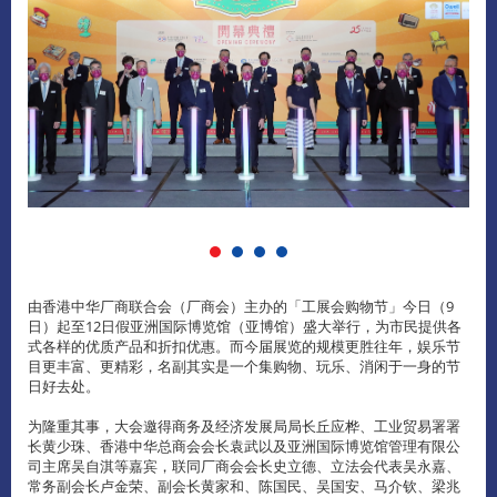
由香港中华厂商联合会（厂商会）主办的「工展会购物节」今日（9
日）起至12日假亚洲国际博览馆（亚博馆）盛大举行，为市民提供各
式各样的优质产品和折扣优惠。而今届展览的规模更胜往年，娱乐节
目更丰富、更精彩，名副其实是一个集购物、玩乐、消闲于一身的节
日好去处。
为隆重其事，大会邀得商务及经济发展局局长丘应桦、工业贸易署署
长黄少珠、香港中华总商会会长袁武以及亚洲国际博览馆管理有限公
司主席吴自淇等嘉宾，联同厂商会会长史立德、立法会代表吴永嘉、
常务副会长卢金荣、副会长黄家和、陈国民、吴国安、马介钦、梁兆