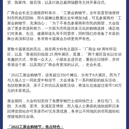
贤、陈家伟、骆百强，以及行政总裁周瑞𪊟等主持开幕仪式。
厂商会会长史立德致辞时表示，「工展会购物节」去年首度登场便得
到市民热烈回响，而今届摊位数量比去年增加3成，可见参展商对「工
展会购物节」充满信心；「为了不辜负参展商和市民的期望，大会投
放了更多资源和努力，一方面为市民提供多元化的购物选择，满足他
们对美食、生活、健康和送礼等不同需求，同时我们亦准备了丰富的
舞台表演和活动，务求将今届展会办得更有声有色。」
要数今届展览的亮点，就非两大特色主题区─「厂商会 88 周年怀旧
区」以及「香港回归祖国 25 周年展区」莫属；「两个展区旨在以生动
有趣的方式，带领一众大人、小朋友走进历史，重拾往日情怀，并对
香港这个家，以及我们厂商会有更深的认识。」史会长道。
「2022工展会购物节」设有超过350个摊位、分布于6大展区。而为了
与入场人士一同欢度中秋佳节，大会准备了一系列精彩的娱乐活动，
包括歌舞表演、亲子工作坊以及抽奖活动，将送出总值超过港币130万
元的丰富奖品。
展会期间，大会特别安排了免费穿梭巴士或特快巴士，来往屯门、元
朗、天水围、荃湾、东涌至亚博馆，而入场人士乘搭机场快线即日来
回博览馆站亦可享港币47元车票优惠，务求让不同地区的市民能轻松
便捷地前往会场。
「
2022
工展会购物节」焦点特色：