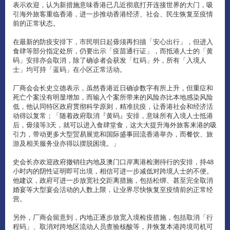
表示欢迎，认为新措施意味香港已几近彻底打开连接世界的大门，吸
引海外旅客重临香港，进一步推动香港经济、社会、民生恢复至疫情
前的正常状态。
在最新的防疫安排下，市民明日起毋须再扫描「安心出行」，但进入
食肆等部分指定处所，仍要出示「疫苗通行证」，而抵港人士的「黄
码」安排亦会取消，除了确诊者会获发「红码」外，所有「入境人
士」均可持「蓝码」在小区正常活动。
厂商会会长史立德表示，虽然香港近日确诊数字有所上升，但重症和
死亡个案没有明显增加，而输入个案所带来的风险亦比本地感染风险
低，他认同特区政府贯彻科学原则，精准抗疫，让香港社会和经济活
动得以复常；「随着政府取消『黄码』安排，意味所有入境人士抵港
后，毋须等3天，就可以进入食肆堂食，这大大提升海外旅客来港的吸
引力，带动更多大型贸易展览和国际盛事回流香港举办，而餐饮、旅
游及相关服务业亦得以摆脱困境。」
史会长亦欢迎政府撤销往内地及澳门口岸离港检测待行的安排，持48
小时内的阴性证明即可出境，相信可进一步减低对跨境人士的不便。
他建议，政府可进一步放宽社交距离措施，包括松绑、甚至完全取消
婚宴等大型宴会活动的人数上限，让业界尽快恢复至疫情前的正常经
营。
另外，厂商会留意到，内地正逐步放宽入境检疫措施，包括取消「行
程码」、取消对跨地区流动人员查验核酸等，并恢复本港跨境司机可