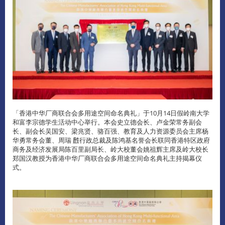
「香港中华厂商联合会多用途空间命名典礼」于10月14日假岭南大学
和富李宗德学生活动中心举行。本会史立德会长、卢金荣常务副会
长、副会长吴国安、梁兆贤、骆百强、教育及人力资源委员会主席杨
华勇常务会董、周瑞 𪊟行政总裁及陈鸿基名誉会长联同香港特区政府
商务及经济发展局陈百里副局长、岭大校董会姚祖辉主席及岭大校长
郑国汉教授为香港中华厂商联合会多用途空间命名典礼主持揭幕仪
式。