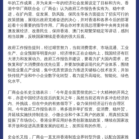
年的工作成果，并为未来一年的经济社会发展设定了目标和方向。香
港中华厂商联合会（厂商会）认为政府工作报告务实有为、稳中求
进，在扩内需、促发展、防风险、保民生等各方面提出了切实可行的
政策措施，展现出政府克难奋进的决心，并对香港和各界今后的部署
起着十分重要的指导作用。厂商会亦对李克强总理重申中央将支持港
澳发展经济、改善民生，保持香港、澳门长期繁荣稳定等讲话，感到
相当鼓舞，反映国家继续是香港的强大后盾。
政府工作报告提到，经过艰苦努力，当前消费需求、市场流通、工业
生产、企业预期等明显向好，经济增长正在企稳向上，我国经济有巨
大潜力和发展动力。政府工作报告并建议，要着力扩大国内需求，把
恢复和扩大消费摆在优先位置，并要加快建设现代化产业体系，围绕
制造业重点产业链，集中优质资源合力推进关键核心技术攻关，并加
快传统产业和中小企业数字化转型，着力提升高端化、智能化、绿色
化水平。
厂商会会长史立德表示：「今年是全面贯彻党的二十大精神的开局之
年，亦是中国经济在疫后的复兴之年；虽然当前还有许多冲击经济的
内、外挑战，但在中央的有效领导下，奋力保持经济运行在合理区
间。今年政府工作报告表示，将多措并举扩投资、促消费、稳外贸，
并延续实施扶持制造业、小微企业和个体工商户的政策，用真招实策
提振了市场信心。香港业界应用好各类创新激励政策，继续在国家改
革开放和促进高质量发展的征程上，发挥应有的作用。」
史会长又指，厂商会一直支持香港制造业界转型升级，以配合国家推