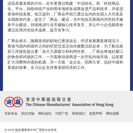
进高质量发展的方向，近年更透过构建「中试转化」和「科技商品
化」平台，协助传统产业利用本地研发成果改进产品和技术，并促进
香港科技发展。他又提到，厂商会早前已透过会内的全国人大代表及
全国政协代表，提交了「两会」建议，当中包括完善国内共性技术服
务平台建设，持续推进行业关键核心技术攻关，并让中小企也能有效
通过应用共性技术成果，提升竞争力。
厂商会表示，随着疫情的影响已逐渐远去，经济发展重新展现活力，
香港与国内和国外之间的经贸交流活动亦频繁活跃起来；为了配合政
府工作报告提出要「加大力度吸引和利用外资」，厂商会将做好窗口
的角色和对接的工作，一方面推动港商进一步开拓内地市场，以抓紧
扩大消费和内需的机遇，另一方面「走出去」招商引资，说好中国和
香港好故事，全力以赴支持香港拼经济的工作。
关於本会
职位空缺
网站连结
刊登广告
联络我们
免责声明
网站地图
© 2026 版权属香港中华厂商联合会所有