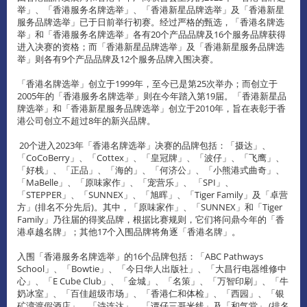
举」、「香港服务名牌选举」、「香港新星品牌选举」及「香港新星
服务品牌选举」已于日前举行初赛。经过严格的甄选，「香港名牌选
举」和「香港服务名牌选举」各有20个产品品牌及16个服务品牌获得
进入决赛的资格；而「香港新星品牌选举」及「香港新星服务品牌选
举」则各有9个产品品牌及12个服务品牌入围决赛。
「香港名牌选举」创立于1999年，至今已是第25次举办；而创立于
2005年的「香港服务名牌选举」则在今年踏入第19届。「香港新星品
牌选举」和「香港新星服务品牌选举」创立于2010年，旨在表彰于香
港公司创立不超过8年的新兴品牌。
20个进入2023年「香港名牌选举」决赛的品牌包括：「摄达」、
「CoCoBerry」、「Cottex」、「皇冠牌」、「波仔」、「飞鹰」、
「好栈」、「正品」、「海的」、「何济公」、「小熊港式曲奇」、
「MaBelle」、「原味家作」、「宠营乐」、 「SPI」、
「STEPPER」、「SUNNEX」、「旭晖」、「Tiger Family」及「卓营
方」(排名不分先后)。其中，「原味家作」、「SUNNEX」和「Tiger
Family」乃往届的得奖品牌，根据比赛规则，它们将问鼎今年的「香
港卓越名牌」；其他17个入围品牌将角逐「香港名牌」。
入围「香港服务名牌选举」的16个品牌包括：「ABC Pathways
School」、「Bowtie」、「今日华人出版社」、「大昌行电器维修中
心」、「E Cube Club」、「金城」、「名策」、「万智印刷」、「牛
奶冰室」、「百佳超级市场」、「香港仁和体检」、「西园」、「银
矿湾渡假酒店」、「诗连达」、「谭仔三哥米线」及「和气堂」 (排名