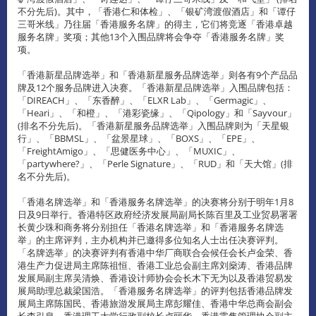
不分先后)。其中，「香港仁和体检」、「银矿湾渡假酒店」和「谭仔
三哥米线」乃往届「香港服务名牌」的得主，它们将竞逐「香港卓越
服务名牌」奖项；其他13个入围品牌将会争夺「香港服务名牌」奖
项。
「香港新星品牌选举」和「香港新星服务品牌选举」则各有9个产品品
牌及12个服务品牌进入决赛。「香港新星品牌选举」入围品牌包括：
「DIREACH」、「东香醉」、「ELXR Lab」、「Germagic」、
「Heari」、「和橙」、「港彩瓷缘」、「Qipology」和「Sayvour」
(排名不分先后)。「香港新星服务品牌选举」入围品牌则为「天星银
行」、「BBMSL」、「盆景星球」、「BOXS」、「EPE」、
「FreightAmigo」、「思健医务中心」、「MUXIC」、
「partywhere?」、「Perle Signature」、「RUD」和「天大馆」(排
名不分先后)。
「香港名牌选举」和「香港服务名牌选举」的决赛将分别于明年1月8
日及9日举行。香港特区政府经济发展局副局长陈百里及工业贸易署署
长黄少珠和商务将分别担任「香港名牌选举」和「香港服务名牌选
举」的主席评判，主办机构并已邀得多位知名人士出任决赛评判。
「名牌选举」的决赛评判有香港中华厂商联合会候任会长卢金荣、香
港生产力促进局主席陈祖恒、香港工业总会副主席刘燊涛、香港品牌
发展局副主席吴清焕、香港设计师协会会长木下无为以及香港贸易发
展局助理总裁梁国浩。「香港服务名牌选举」的评判包括香港品牌发
展局主席陈国民、香港旅游发展局主席彭耀佳、香港中华总商会副会