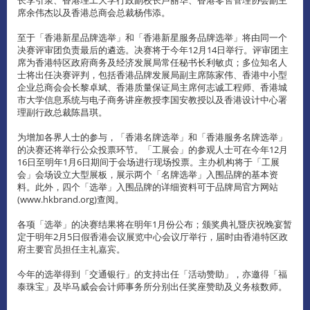
长李引泉、香港理工大学行政副校长卢丽华、香港零售管理协会副主
席余伟杰以及香港总商会总裁杨伟添。
至于「香港新星品牌选举」和「香港新星服务品牌选举」将由同一个
决赛评审团负责最后的遴选。决赛将于今年12月14日举行。评审团主
席为香港特区政府商务及经济发展局常任秘书长利敏贞；多位知名人
士将出任决赛评判，包括香港品牌发展局副主席陈家伟、香港中小型
企业总商会会长黎卓斌、香港质量保证局主席何志诚工程师、香港城
市大学信息系统与电子商务讲座教授李国安教授以及香港设计中心署
理副行政总裁陈昌琪。
为增加各界人士的参与，「香港名牌选举」和「香港服务名牌选举」
的决赛还将举行公众投票环节。「工展会」的参观人士可在今年12月
16日至明年1月6日期间于会场进行现场投票。主办机构将于「工展
会」会场设立大型展板，展示两个「名牌选举」入围品牌的基本资
料。此外，四个「选举」入围品牌的详细资料可于品牌局官方网站
(www.hkbrand.org)查阅。
各项「选举」的决赛结果将在明年1月份公布；颁奖典礼暨庆祝晚宴暂
定于明年2月5日假香港会议展览中心会议厅举行，届时由香港特区政
府主要官员担任主礼嘉宾。
今年的选举得到「交通银行」的支持出任「活动赞助」，亦邀得「福
泰珠宝」及毕马威会会计师事务所分别出任奖座赞助及义务核数师。