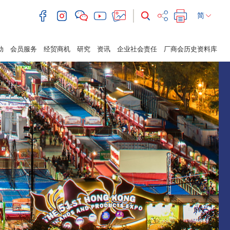
简
动
会员服务
经贸商机
研究
资讯
企业社会责任
厂商会历史资料库