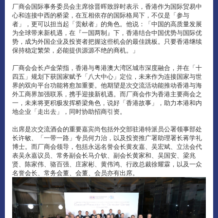
厂商会国际事务委员会主席徐晋晖致辞时表示，香港作为国际贸易中
心和连接中西的桥梁，在互相依存的国际格局下，不仅是「参与
者」，更可以担当起「贡献者」的角色。他说：「中国的高质量发展
为全球带来新机遇，在『一国两制』下，香港结合中国优势与国际优
势，成为外国企业及投资者把握这些机会的最佳跳板。只要香港继续
保持稳定繁荣，必能提供源源不绝的商机。」
厂商会会长卢金荣指，香港与粤港澳大湾区城市深度融合，并在「十
四五」规划下获国家赋予「八大中心」定位，未来作为连接国家与世
界的双向平台功能将愈加重要。他期望是次交流活动能推动香港与海
外工商界加强联系，携手迎接新机遇。而厂商会作为香港主要商会之
一，未来将更积极发挥桥梁角色，说好「香港故事」，助力本港和内
地企业「走出去」，同时协助招商引资。
出席是次交流酒会的重要嘉宾尚包括外交部驻港特派员公署领事部处
长许敏、「一带一路」专员何力治，以及投资推广署助理署长蒋学礼
博士。而厂商会领导，包括永远名誉会长黄友嘉、吴宏斌、立法会代
表吴永嘉议员、常务副会长马介钦、副会长黄家和、吴国安、梁兆
贤、陈家伟、骆百强、庄家彬、黄伟鸿、行政总裁徐耀霖，以及一众
名誉会长、常务会董、会董、会员亦有出席。