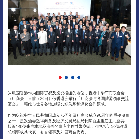
为巩固香港作为国际贸易及投资枢纽的地位，香港中华厂商联合会
（厂商会）日前（20日）假香港会举行「厂商会与各国驻港领事交流
酒会」，藉此与世界各地加强友好关系和深化合作领域。
作为庆祝中华人民共和国成立75周年及厂商会成立90周年的重要项目
之一，是次酒会邀得商务及经济发展局副局长陈百里担任主礼嘉宾，
接近140位来自本地及海外的嘉宾出席共聚交流，包括接近50位驻港
总领事或其代表、名誉领事及外国商会代表。