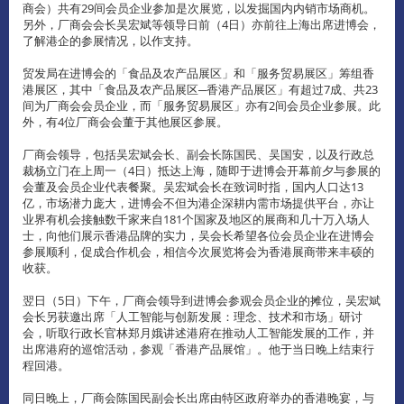
商会）共有29间会员企业参加是次展览，以发掘国内内销市场商机。
另外，厂商会会长吴宏斌等领导日前（4日）亦前往上海出席进博会，
了解港企的参展情况，以作支持。
贸发局在进博会的「食品及农产品展区」和「服务贸易展区」筹组香
港展区，其中「食品及农产品展区─香港产品展区」有超过7成、共23
间为厂商会会员企业，而「服务贸易展区」亦有2间会员企业参展。此
外，有4位厂商会会董于其他展区参展。
厂商会领导，包括吴宏斌会长、副会长陈国民、吴国安，以及行政总
裁杨立门在上周一（4日）抵达上海，随即于进博会开幕前夕与参展的
会董及会员企业代表餐聚。吴宏斌会长在致词时指，国内人口达13
亿，市场潜力庞大，进博会不但为港企深耕内需市场提供平台，亦让
业界有机会接触数千家来自181个国家及地区的展商和几十万入场人
士，向他们展示香港品牌的实力，吴会长希望各位会员企业在进博会
参展顺利，促成合作机会，相信今次展览将会为香港展商带来丰硕的
收获。
翌日（5日）下午，厂商会领导到进博会参观会员企业的摊位，吴宏斌
会长另获邀出席「人工智能与创新发展：理念、技术和市场」研讨
会，听取行政长官林郑月娥讲述港府在推动人工智能发展的工作，并
出席港府的巡馆活动，参观「香港产品展馆」。他于当日晚上结束行
程回港。
同日晚上，厂商会陈国民副会长出席由特区政府举办的香港晚宴，与