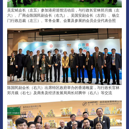
吴宏斌会长（左五）参加港府巡馆活动后，与行政长官林郑月娥（左
六）、厂商会陈国民副会长（右九）、吴国安副会长（左四）、杨立
门行政总裁（左三）、常务会董、会董及参展的会员企业代表合照
陈国民副会长（右六）出席特区政府举办的香港晚宴，与行政长官林
郑月娥（右七）及商务及经济发展局局长邱腾华（右八）等交流