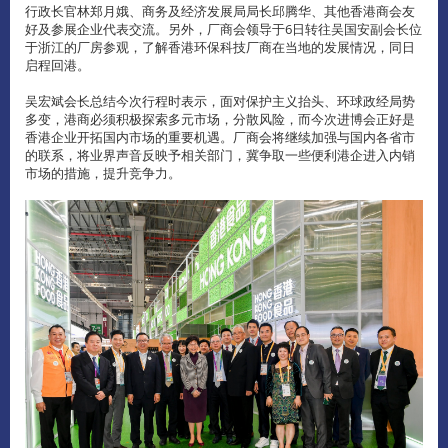
行政长官林郑月娥、商务及经济发展局局长邱腾华、其他香港商会友
好及参展企业代表交流。另外，厂商会领导于6日转往吴国安副会长位
于浙江的厂房参观，了解香港环保科技厂商在当地的发展情况，同日
启程回港。
吴宏斌会长总结今次行程时表示，面对保护主义抬头、环球政经局势
多变，港商必须积极探索多元市场，分散风险，而今次进博会正好是
香港企业开拓国内市场的重要机遇。厂商会将继续加强与国内各省市
的联系，将业界声音反映予相关部门，冀争取一些便利港企进入内销
市场的措施，提升竞争力。