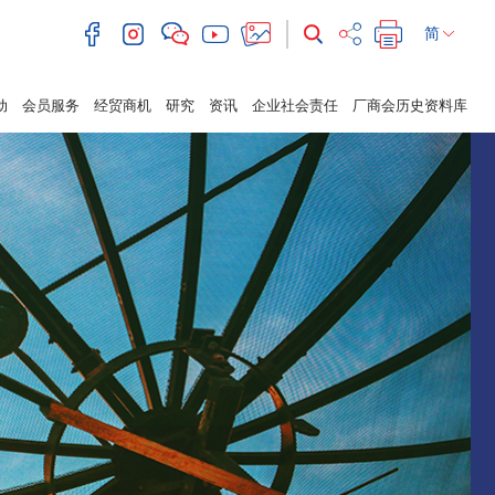
简
动
会员服务
经贸商机
研究
资讯
企业社会责任
厂商会历史资料库